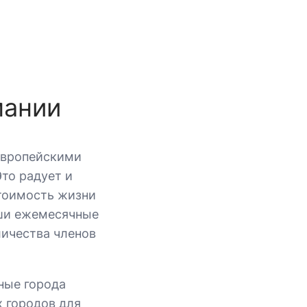
мании
европейскими
Это радует и
стоимость жизни
аши ежемесячные
личества членов
ные города
 городов для