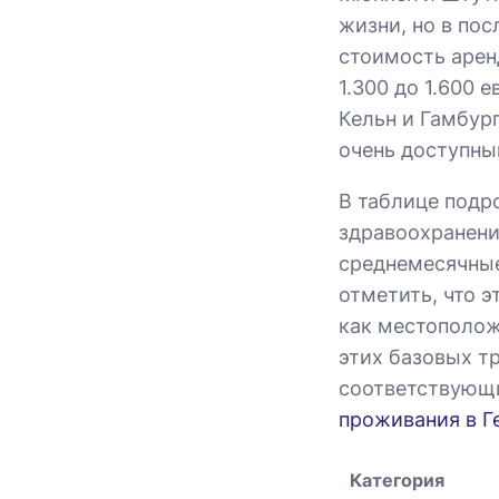
жизни, но в по
стоимость арен
1.300 до 1.600 
Кельн и Гамбур
очень доступны
В таблице подр
здравоохранение
среднемесячные 
отметить, что э
как местополож
этих базовых т
соответствующи
проживания в Г
Категория