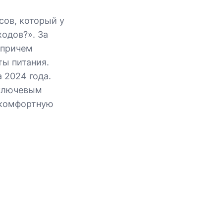
сов, который у
ходов?». За
 причем
ты питания.
 2024 года.
 ключевым
 комфортную