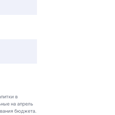
апитки в
ьные на апрель
ования бюджета.