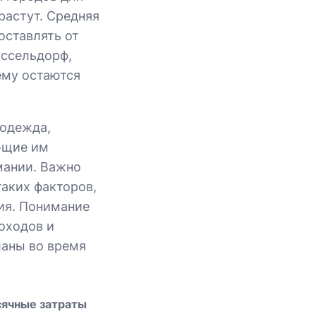
растут. Средняя
оставлять от
юссельдорф,
ему остаются
 одежда,
ующие им
рмании. Важно
таких факторов,
ия. Понимание
оходов и
аны во время
ячные затраты