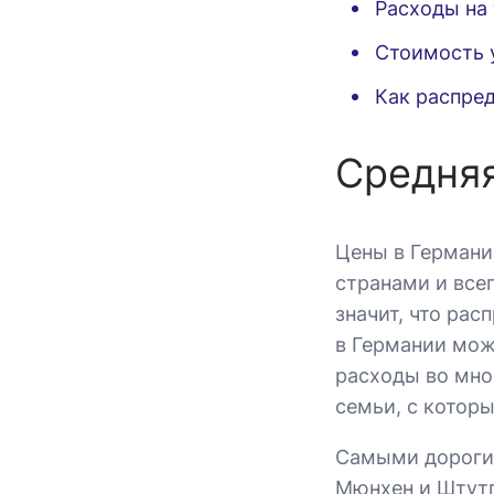
Расходы на
Стоимость 
Как распре
Средняя
Цены в Германи
странами и все
значит, что ра
в Германии мож
расходы во мно
семьи, с котор
Самыми дорогим
Мюнхен и Штутг