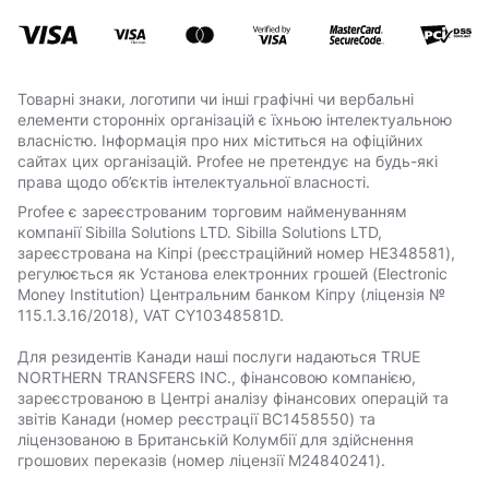
Товарні знаки, логотипи чи інші графічні чи вербальні
елементи сторонніх організацій є їхньою інтелектуальною
власністю. Інформація про них міститься на офіційних
сайтах цих організацій. Profee не претендує на будь-які
права щодо об’єктів інтелектуальної власності.
Profee є зареєстрованим торговим найменуванням
компанії Sibilla Solutions LTD. Sibilla Solutions LTD,
зареєстрована на Кіпрі (реєстраційний номер HE348581),
регулюється як Установа електронних грошей (Electronic
Money Institution) Центральним банком Кіпру (ліцензія №
115.1.3.16/2018), VAT СY10348581D.
Для резидентів Канади наші послуги надаються TRUE
NORTHERN TRANSFERS INC., фінансовою компанією,
зареєстрованою в Центрі аналізу фінансових операцій та
звітів Канади (номер реєстрації BC1458550) та
ліцензованою в Британській Колумбії для здійснення
грошових переказів (номер ліцензії M24840241).