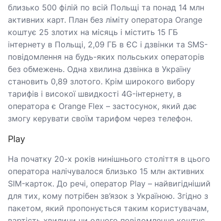
близько 500 філій по всій Польщі та понад 14 млн
активних карт. План без ліміту оператора Orange
коштує 25 злотих на місяць і містить 15 ГБ
інтернету в Польщі, 2,09 ГБ в ЄС і дзвінки та SMS-
повідомлення на будь-яких польських операторів
без обмежень. Одна хвилина дзвінка в Україну
становить 0,89 злотого. Крім широкого вибору
тарифів і високої швидкості 4G-інтернету, в
оператора є Orange Flex – застосунок, який дає
змогу керувати своїм тарифом через телефон.
Play
На початку 20-х років нинішнього століття в цього
оператора налічувалося близько 15 млн активних
SIM-карток. До речі, оператор Play – найвигідніший
для тих, кому потрібен зв’язок з Україною. Згідно з
пакетом, який пропонується таким користувачам,
вартість хвилини чи одного повідомлення коштує