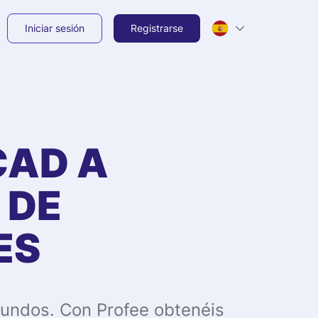
Iniciar sesión
Registrarse
CAD
A
 DE
ES
gundos. Con Profee obtenéis