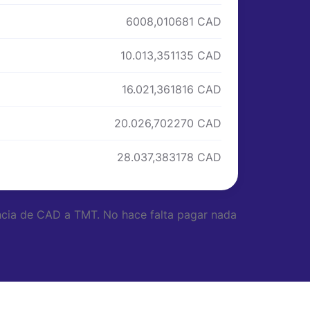
6008,010681 CAD
10.013,351135 CAD
16.021,361816 CAD
20.026,702270 CAD
28.037,383178 CAD
encia de CAD a TMT. No hace falta pagar nada