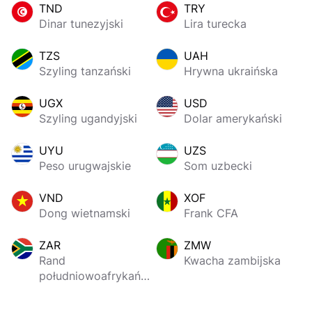
TND
TRY
Dinar tunezyjski
Lira turecka
TZS
UAH
Szyling tanzański
Hrywna ukraińska
UGX
USD
Szyling ugandyjski
Dolar amerykański
UYU
UZS
Peso urugwajskie
Som uzbecki
VND
XOF
Dong wietnamski
Frank CFA
ZAR
ZMW
Rand
Kwacha zambijska
południowoafrykański