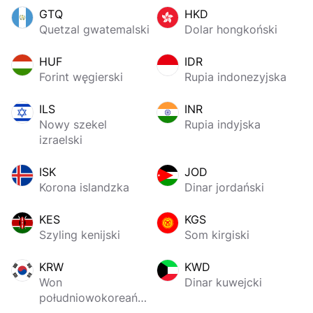
GTQ
HKD
Quetzal gwatemalski
Dolar hongkoński
HUF
IDR
Forint węgierski
Rupia indonezyjska
ILS
INR
Nowy szekel
Rupia indyjska
izraelski
ISK
JOD
Korona islandzka
Dinar jordański
KES
KGS
Szyling kenijski
Som kirgiski
KRW
KWD
Won
Dinar kuwejcki
południowokoreański