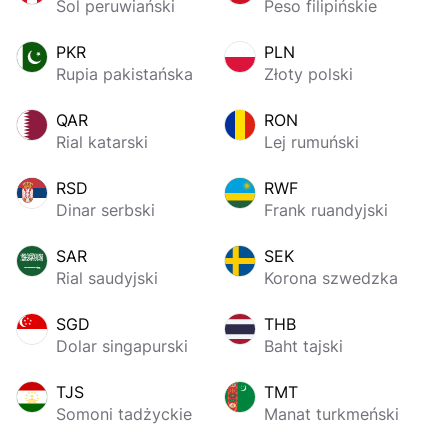
Sol peruwiański
Peso filipińskie
PKR
PLN
Rupia pakistańska
Złoty polski
QAR
RON
Rial katarski
Lej rumuński
RSD
RWF
Dinar serbski
Frank ruandyjski
SAR
SEK
Rial saudyjski
Korona szwedzka
SGD
THB
Dolar singapurski
Baht tajski
TJS
TMT
Somoni tadżyckie
Manat turkmeński