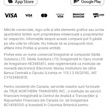
Mărcile comerciale, logo-urile și alte elemente grafice sau scrise
aparținând terților sunt proprietatea intelectuală a proprietarilor
lor respectivi. Informațiile despre aceste companii pot fi găsite
pe site-urile lor oficiale. Nu trebuie să se presupună nicio
afiliere între Profee și aceste entități.
Profee este un nume comercial înregistrat al companiei Sibilla
Solutions LTD. Sibilla Solutions LTD, înregistrată în Cipru (număr
de înregistrare HE348581), este reglementată ca instituție de
monedă electronică (Electronic Money Institution) de către
Banca Centrală a Ciprului (Licența nr. 115.1.3.16/2018), VAT
СY10348581D.
Pentru rezidenții din Canada, serviciile noastre sunt furnizate
de TRUE NORTHERN TRANSFERS INC., o instituție de servicii
financiare înregistrată la Centrul de Analiză a Tranzacțiilor și
Rapoartelor Financiare din Canada (nr. de înregistrare
BC1458550) și licențiată în Columbia Britanică pentru