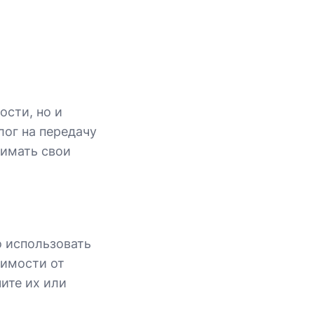
ости, но и
лог на передачу
нимать свои
о использовать
симости от
ите их или