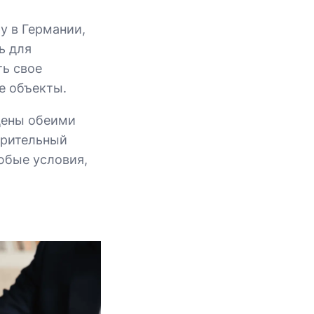
у в Германии,
ь для
ть свое
е объекты.
цены обеими
арительный
юбые условия,