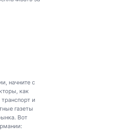
и, начните с
кторы, как
 транспорт и
тные газеты
ынка. Вот
ермании: