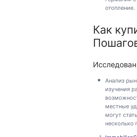
отопление.
Как куп
Пошагов
Исследован
Анализ рын
изучения р
возможност
местные уд
могут стат
несколько 