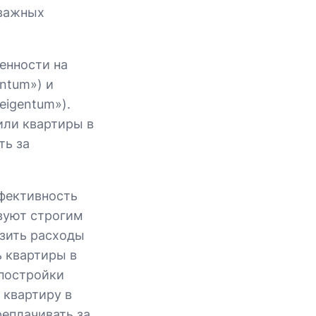
 важных
енности на
ntum») и
eigentum»).
или квартиры в
ть за
ффективность
вуют строгим
изить расходы
 квартиры в
 постройки
 квартиру в
еплачивать за