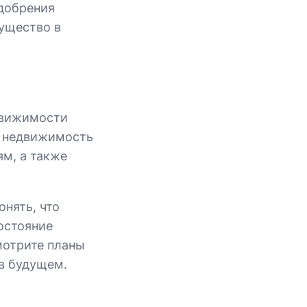
добрения
мущество в
движимости
ь недвижимость
м, а также
нять, что
остояние
мотрите планы
в будущем.