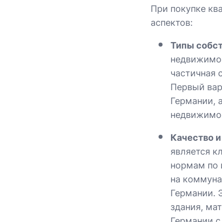
При покупке кв
аспектов:
Типы собс
недвижимос
частичная с
Первый вар
Германии, 
недвижимо
Качество и
является к
нормам по 
на коммуна
Германии. 
здания, ма
Германии с