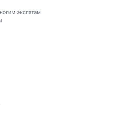
ногим экспатам
и
в