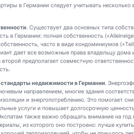
артиры в Германии следует учитывать несколько
твенности
. Существует два основных типа собств
ть в Германии: полная собственность («Alleineige
обственность, часто в виде кондоминиумов («Teil
иант дает все возможные права владельцу дома 
а второй предполагает совместную ответственнос
сть.
 стандарты недвижимости в Германии
. Энергоэ
лючевым направлением, многие здания соответст
изоляции и энергопотреблению. Это помогает сн
льные услуги и повышает долгосрочную ценность
Экспатам также важно обращать внимание на год
териалы, из которого оно построено: лучше купить
 хорошей теплоизоляцией, чтобы не пришлось пер