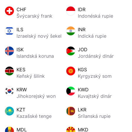
CHF
IDR
Švýcarský frank
Indonéská rupie
ILS
INR
Izraelský nový šekel
Indická rupie
ISK
JOD
Islandská koruna
Jordánský dinár
KES
KGS
Keňský šilink
Kyrgyzský som
KRW
KWD
Jihokorejský won
Kuvajtský dinár
KZT
LKR
Kazašské tenge
Srílanská rupie
MDL
MKD