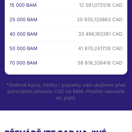
15 000 BAM
12 561,072518 CAD
25 000 BAM
20 935,120863 CAD
40 000 BAM
33 496,193381 CAD
50 000 BAM
41 870,241726 CAD
70 000 BAM
58 618,338416 CAD
*Směnné kurzy, částky i poplatky vám ukážeme před
potvrzením převodu CAD na BAM. Předtím nemusíte
nic platit.