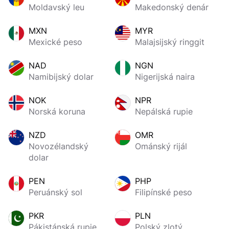
Moldavský leu
Makedonský denár
MXN
MYR
Mexické peso
Malajsijský ringgit
NAD
NGN
Namibijský dolar
Nigerijská naira
NOK
NPR
Norská koruna
Nepálská rupie
NZD
OMR
Novozélandský
Ománský rijál
dolar
PEN
PHP
Peruánský sol
Filipínské peso
PKR
PLN
Pákistánská rupie
Polský zlotý