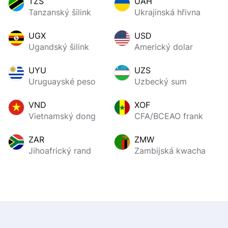
TZS
UAH
Tanzanský šilink
Ukrajinská hřivna
UGX
USD
Ugandský šilink
Americký dolar
UYU
UZS
Uruguayské peso
Uzbecký sum
VND
XOF
Vietnamský dong
CFA/BCEAO frank
ZAR
ZMW
Jihoafrický rand
Zambijská kwacha