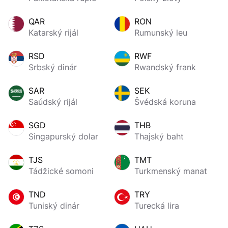
QAR
RON
Katarský rijál
Rumunský leu
RSD
RWF
Srbský dinár
Rwandský frank
SAR
SEK
Saúdský rijál
Švédská koruna
SGD
THB
Singapurský dolar
Thajský baht
TJS
TMT
Tádžické somoni
Turkmenský manat
TND
TRY
Tuniský dinár
Turecká lira