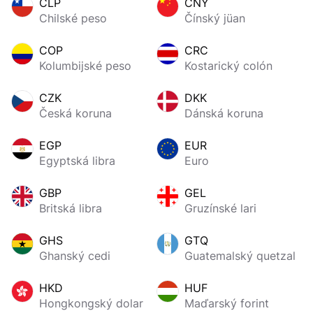
CLP
CNY
Chilské peso
Čínský jüan
COP
CRC
Kolumbijské peso
Kostarický colón
CZK
DKK
Česká koruna
Dánská koruna
EGP
EUR
Egyptská libra
Euro
GBP
GEL
Britská libra
Gruzínské lari
GHS
GTQ
Ghanský cedi
Guatemalský quetzal
HKD
HUF
Hongkongský dolar
Maďarský forint