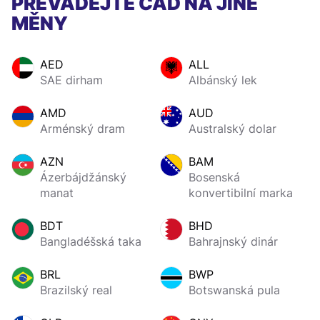
PŘEVÁDĚJTE CAD NA JINÉ
MĚNY
AED
ALL
SAE dirham
Albánský lek
AMD
AUD
Arménský dram
Australský dolar
AZN
BAM
Ázerbájdžánský
Bosenská
manat
konvertibilní marka
BDT
BHD
Bangladéšská taka
Bahrajnský dinár
BRL
BWP
Brazilský real
Botswanská pula