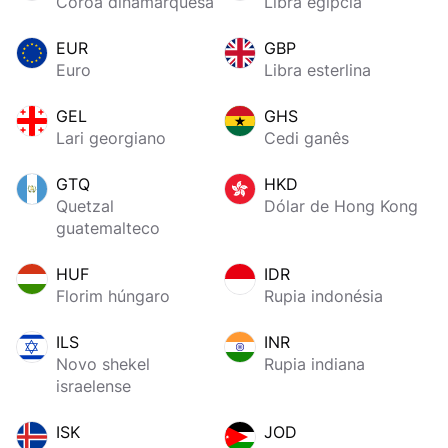
Coroa dinamarquesa
Libra egípcia
EUR
GBP
Euro
Libra esterlina
GEL
GHS
Lari georgiano
Cedi ganês
GTQ
HKD
Quetzal
Dólar de Hong Kong
guatemalteco
HUF
IDR
Florim húngaro
Rupia indonésia
ILS
INR
Novo shekel
Rupia indiana
israelense
ISK
JOD