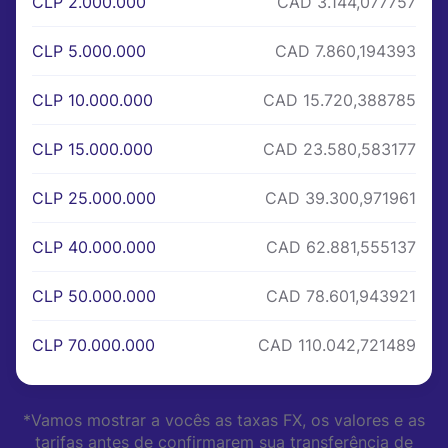
CLP 2.000.000
CAD 3.144,077757
CLP 5.000.000
CAD 7.860,194393
CLP 10.000.000
CAD 15.720,388785
CLP 15.000.000
CAD 23.580,583177
CLP 25.000.000
CAD 39.300,971961
CLP 40.000.000
CAD 62.881,555137
CLP 50.000.000
CAD 78.601,943921
CLP 70.000.000
CAD 110.042,721489
*Vamos mostrar a vocês as taxas FX, os valores e as
tarifas antes de confirmarem sua transferência de