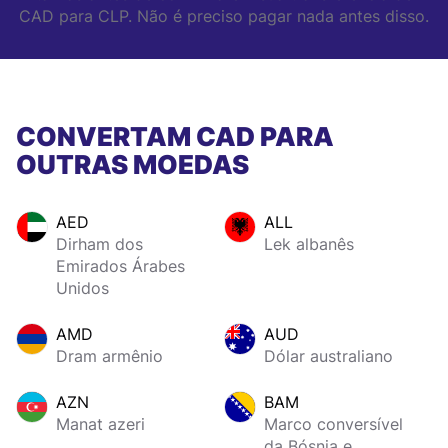
CAD para CLP. Não é preciso pagar nada antes disso.
CONVERTAM CAD PARA
OUTRAS MOEDAS
AED
ALL
Dirham dos
Lek albanês
Emirados Árabes
Unidos
AMD
AUD
Dram armênio
Dólar australiano
AZN
BAM
Manat azeri
Marco conversível
da Bósnia e