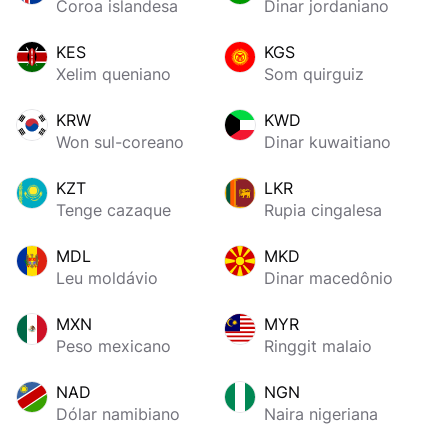
Coroa islandesa
Dinar jordaniano
KES
KGS
Xelim queniano
Som quirguiz
KRW
KWD
Won sul-coreano
Dinar kuwaitiano
KZT
LKR
Tenge cazaque
Rupia cingalesa
MDL
MKD
Leu moldávio
Dinar macedônio
MXN
MYR
Peso mexicano
Ringgit malaio
NAD
NGN
Dólar namibiano
Naira nigeriana