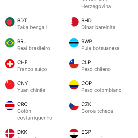
Herzegovina
BDT
BHD
Taka bengali
Dinar bareinita
BRL
BWP
Real brasileiro
Pula botsuanesa
CHF
CLP
Franco suíço
Peso chileno
CNY
COP
Yuan chinês
Peso colombiano
CRC
CZK
Colón
Coroa tcheca
costarriquenho
DKK
EGP