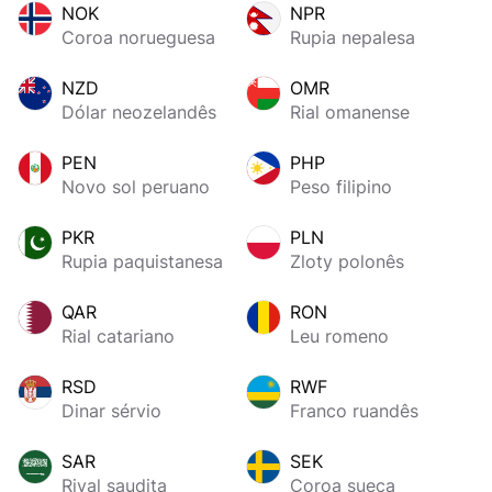
NOK
NPR
Coroa norueguesa
Rupia nepalesa
NZD
OMR
Dólar neozelandês
Rial omanense
PEN
PHP
Novo sol peruano
Peso filipino
PKR
PLN
Rupia paquistanesa
Zloty polonês
QAR
RON
Rial catariano
Leu romeno
RSD
RWF
Dinar sérvio
Franco ruandês
SAR
SEK
Riyal saudita
Coroa sueca