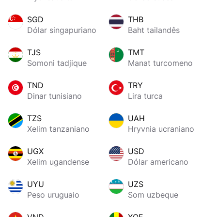
SGD
THB
Dólar singapuriano
Baht tailandês
TJS
TMT
Somoni tadjique
Manat turcomeno
TND
TRY
Dinar tunisiano
Lira turca
TZS
UAH
Xelim tanzaniano
Hryvnia ucraniano
UGX
USD
Xelim ugandense
Dólar americano
UYU
UZS
Peso uruguaio
Som uzbeque