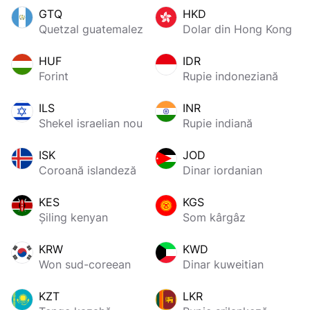
GTQ
HKD
Quetzal guatemalez
Dolar din Hong Kong
HUF
IDR
Forint
Rupie indoneziană
ILS
INR
Shekel israelian nou
Rupie indiană
ISK
JOD
Coroană islandeză
Dinar iordanian
KES
KGS
Șiling kenyan
Som kârgâz
KRW
KWD
Won sud-coreean
Dinar kuweitian
KZT
LKR