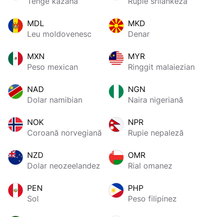
Tenge kazahă
Rupie srilankeză
MDL
MKD
Leu moldovenesc
Denar
MXN
MYR
Peso mexican
Ringgit malaiezian
NAD
NGN
Dolar namibian
Naira nigeriană
NOK
NPR
Coroană norvegiană
Rupie nepaleză
NZD
OMR
Dolar neozeelandez
Rial omanez
PEN
PHP
Sol
Peso filipinez