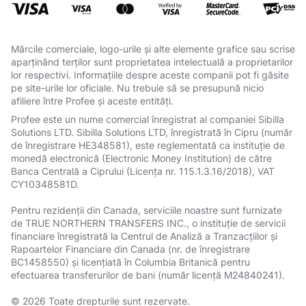
Mărcile comerciale, logo-urile și alte elemente grafice sau scrise
aparținând terților sunt proprietatea intelectuală a proprietarilor
lor respectivi. Informațiile despre aceste companii pot fi găsite
pe site-urile lor oficiale. Nu trebuie să se presupună nicio
afiliere între Profee și aceste entități.
Profee este un nume comercial înregistrat al companiei Sibilla
Solutions LTD. Sibilla Solutions LTD, înregistrată în Cipru (număr
de înregistrare HE348581), este reglementată ca instituție de
monedă electronică (Electronic Money Institution) de către
Banca Centrală a Ciprului (Licența nr. 115.1.3.16/2018), VAT
СY10348581D.
Pentru rezidenții din Canada, serviciile noastre sunt furnizate
de TRUE NORTHERN TRANSFERS INC., o instituție de servicii
financiare înregistrată la Centrul de Analiză a Tranzacțiilor și
Rapoartelor Financiare din Canada (nr. de înregistrare
BC1458550) și licențiată în Columbia Britanică pentru
efectuarea transferurilor de bani (număr licență M24840241).
© 2026 Toate drepturile sunt rezervate.