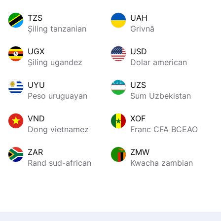
TZS
UAH
Șiling tanzanian
Grivnă
UGX
USD
Șiling ugandez
Dolar american
UYU
UZS
Peso uruguayan
Sum Uzbekistan
VND
XOF
Dong vietnamez
Franc CFA BCEAO
ZAR
ZMW
Rand sud-african
Kwacha zambian