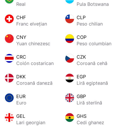
Real
Pula Botswana
CHF
CLP
Franc elvețian
Peso chilian
CNY
COP
Yuan chinezesc
Peso columbian
CRC
CZK
Colón costarican
Coroană cehă
DKK
EGP
Coroană daneză
Liră egipteană
EUR
GBP
Euro
Liră sterlină
GEL
GHS
Lari georgian
Cedi ghanez