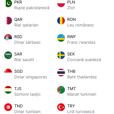
PKR
PLN
Rupie pakistaneză
Zlot
QAR
RON
Rial qatarian
Leu românesc
RSD
RWF
Dinar sârbesc
Franc rwandez
SAR
SEK
Rial saudit
Coroană suedeză
SGD
THB
Dolar singaporez
Baht thailandez
TJS
TMT
Somoni tadjic
Manat turkmen
TND
TRY
Dinar tunisian
Liră turcească