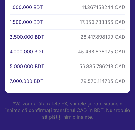
1.000.000 BDT
11.367,159244 CAD
1.500.000 BDT
17.050,738866 CAD
2.500.000 BDT
28.417,898109 CAD
4.000.000 BDT
45.468,636975 CAD
5.000.000 BDT
56.835,796218 CAD
7.000.000 BDT
79.570,114705 CAD
*Vă vom arăta ratele FX, sumele și comisioanele
înainte să confirmați transferul CAD în BDT. Nu trebuie
să plătiți nimic înainte.