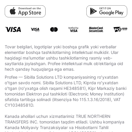
Tovar belgilari, logotiplar yoki boshqa grafik yoki verballar
elementlar boshqa tashkilotlarning intellektual mulkidir. Ular
haqidagi ma’lumotlar ushbu tashkilotlarning rasmiy veb-
saytlarida joylashgan. Profee intellektual mulk ob’ektlariga oid
hech qanday huquqlarga ega emas.
Profee — Sibilla Solutions LTD kompaniyasining roʻyxatdan
oʻtgan savdo nomi. Sibilla Solutions LTD, Kiprda roʻyxatdan
oʻtgan (roʻyxatga olish raqami HE348581), Kipr Markaziy banki
tomonidan Elektron pul tashkiloti (Electronic Money Institution)
sifatida tartibga solinadi (litsenziya No 115.1.3.16/2018), VAT
СY10348581D.
Kanada aholilari uchun xizmatlarimiz TRUE NORTHERN
TRANSFERS INC. tomonidan taqdim etiladi. Ushbu kompaniya
Kanada Moliyaviy Tranzaksiyalar va Hisobotlarni Tahlil