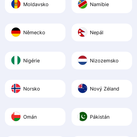
Moldavsko
Namibie
Německo
Nepál
Nigérie
Nizozemsko
Norsko
Nový Zéland
Omán
Pákistán