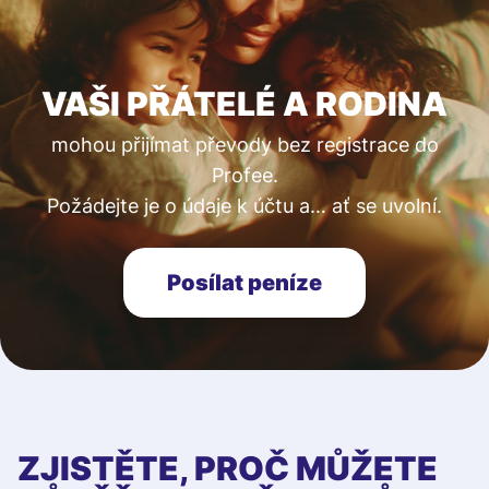
VAŠI PŘÁTELÉ A RODINA
mohou přijímat převody bez registrace do
Profee.
Požádejte je o údaje k účtu a… ať se uvolní.
Posílat peníze
ZJISTĚTE, PROČ MŮŽETE