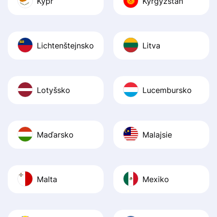
Kypr
Kyrgyzstán
Lichtenštejnsko
Litva
Lotyšsko
Lucembursko
Maďarsko
Malajsie
Malta
Mexiko