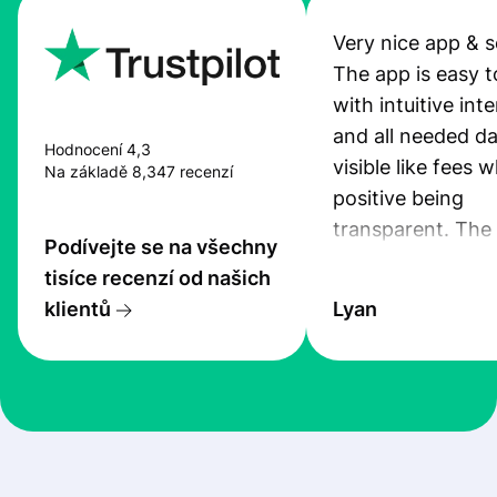
Very nice app & s
The app is easy t
with intuitive int
and all needed da
Hodnocení 4,3
visible like fees w
Na základě 8,347 recenzí
positive being
transparent. The
Podívejte se na všechny
service is great, l
tisíce recenzí od našich
transfers are fas
klientů
Lyan
the exchange rate
very good! The
customer suppor
at Profee is very 
& responsive. I h
few questions wh