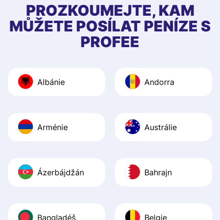
first started usin
PROZKOUMEJTE, KAM
app, and they we
MŮŽETE POSÍLAT PENÍZE S
quick to provide 
PROFEE
and helpful answ
Also, the level u
journey was smo
Albánie
Andorra
Recommend it!
Arménie
Austrálie
Ázerbájdžán
Bahrajn
Bangladéš
Belgie