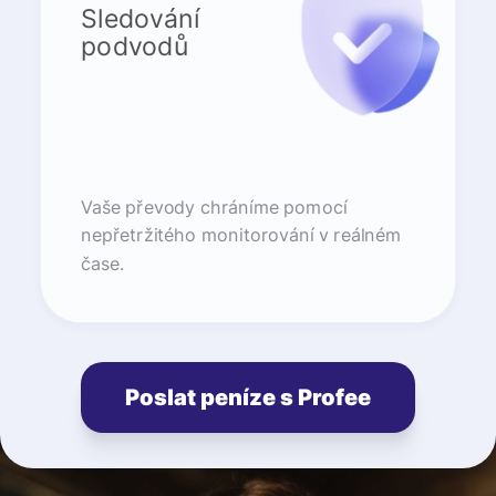
Sledování
podvodů
Vaše převody chráníme pomocí
nepřetržitého monitorování v reálném
čase.
Poslat peníze s Profee