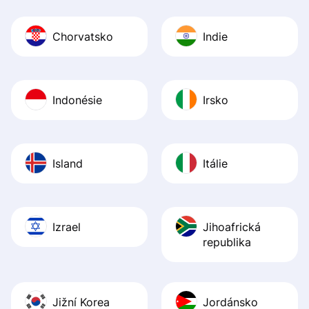
Chorvatsko
Indie
Indonésie
Irsko
Island
Itálie
Izrael
Jihoafrická
republika
Jižní Korea
Jordánsko