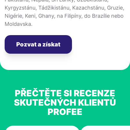
Kyrgyzstánu, Tádžikistánu, Kazachstánu, Gruzie,
Nigérie, Keni, Ghany, na Filipíny, do Brazílie nebo
Moldavska.
Pozvat a získat
PŘEČTĚTE SI RECENZE
SKUTEČNÝCH KLIENTŮ
PROFEE