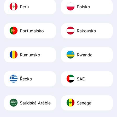
Peru
Polsko
Portugalsko
Rakousko
Rumunsko
Rwanda
Řecko
SAE
Saúdská Arábie
Senegal