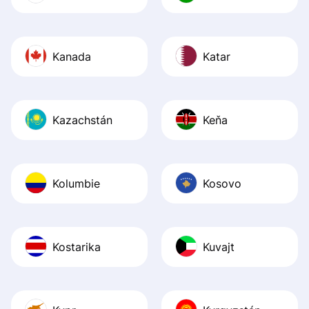
Kanada
Katar
Kazachstán
Keňa
Kolumbie
Kosovo
Kostarika
Kuvajt