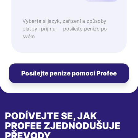
Vyberte si jazyk, zařízení a způsoby
platby i příjmu — posílejte peníze po
svém
Posílejte peníze pomocí Profee
PODÍVEJTE SE, JAK
PROFEE ZJEDNODUŠUJE
PŘEVODY