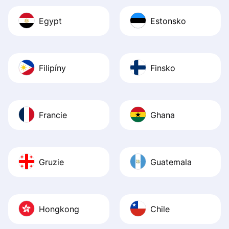
Egypt
Estonsko
Filipíny
Finsko
Francie
Ghana
Gruzie
Guatemala
Hongkong
Chile