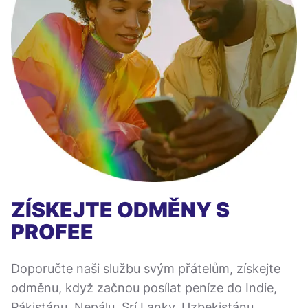
ZÍSKEJTE ODMĚNY S
PROFEE
Doporučte naši službu svým přátelům, získejte
odměnu, když začnou posílat peníze do Indie,
Pákistánu, Nepálu, Srí Lanky, Uzbekistánu,