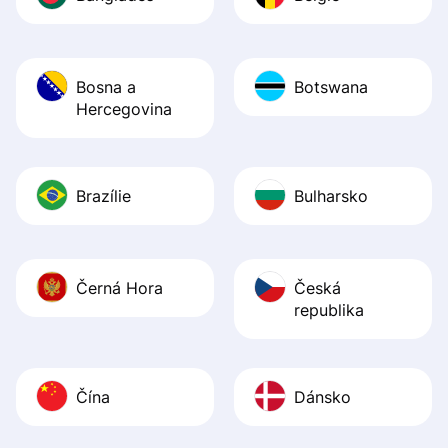
Bosna a
Botswana
Hercegovina
Brazílie
Bulharsko
Černá Hora
Česká
republika
Čína
Dánsko