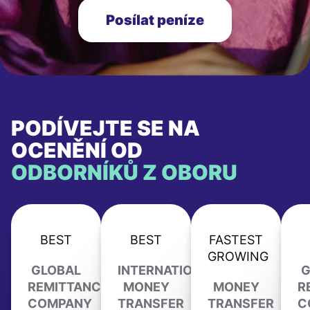
Posílat peníze
PODÍVEJTE SE NA
OCENĚNÍ OD
ODBORNÍKŮ Z OBORU
BEST
BEST
FASTEST
GROWING
GLOBAL
INTERNATIONAL
G
REMITTANCE
MONEY
MONEY
R
COMPANY
TRANSFER
TRANSFER
C