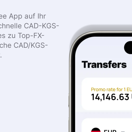
ee App auf Ihr
chnelle CAD-KGS-
es zu Top-FX-
liche CAD/KGS-
.