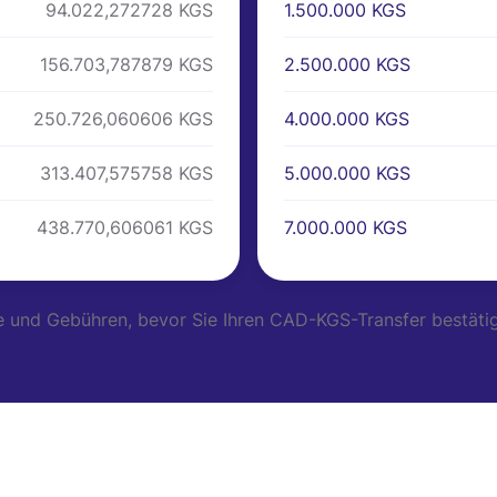
1.500.000 KGS
94.022,272728 KGS
2.500.000 KGS
156.703,787879 KGS
4.000.000 KGS
250.726,060606 KGS
5.000.000 KGS
313.407,575758 KGS
7.000.000 KGS
438.770,606061 KGS
ge und Gebühren, bevor Sie Ihren CAD-KGS-Transfer bestätig