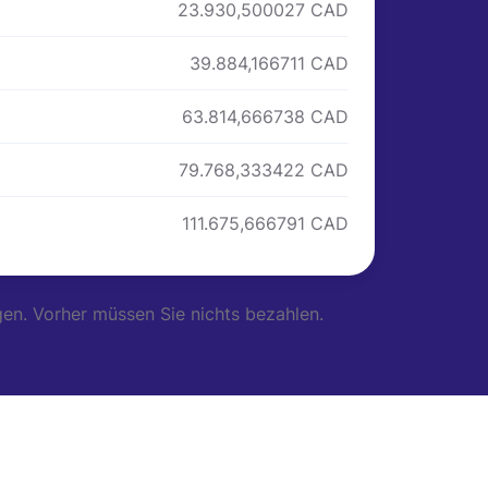
23.930,500027 CAD
39.884,166711 CAD
63.814,666738 CAD
79.768,333422 CAD
111.675,666791 CAD
en. Vorher müssen Sie nichts bezahlen.