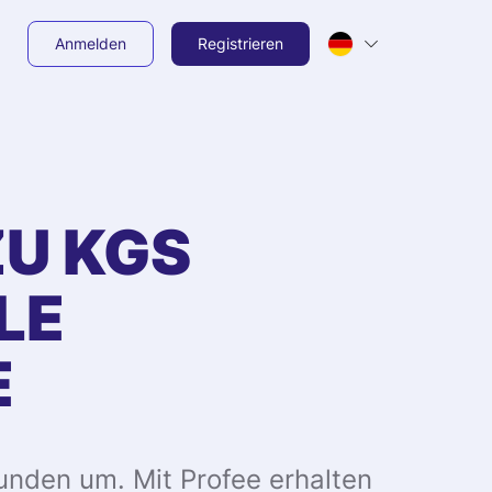
Anmelden
Registrieren
ZU
KGS
LE
E
unden um. Mit Profee erhalten