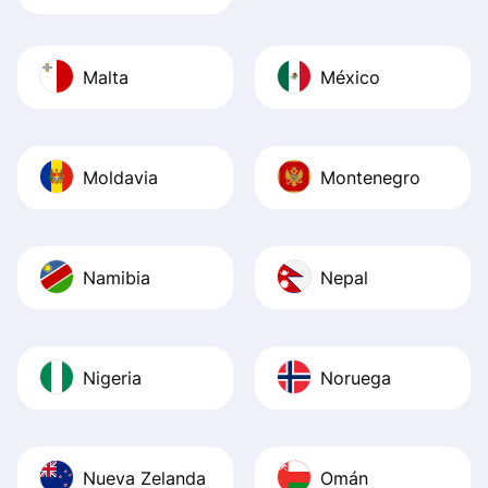
Malta
México
Moldavia
Montenegro
Namibia
Nepal
Nigeria
Noruega
Nueva Zelanda
Omán