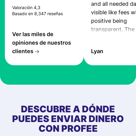
and all needed da
Valoración 4,3
visible like fees w
Basado en 8,347 reseñas
positive being
transparent. The
Ver las miles de
service is great, l
opiniones de nuestros
transfers are fas
clientes
Lyan
the exchange rate
very good! The
customer suppor
at Profee is very 
& responsive. I h
few questions wh
first started usin
DESCUBRE A DÓNDE
app, and they we
PUEDES ENVIAR DINERO
quick to provide 
CON PROFEE
and helpful answ