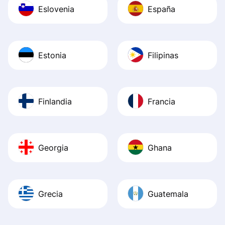
Eslovenia
España
Estonia
Filipinas
Finlandia
Francia
Georgia
Ghana
Grecia
Guatemala