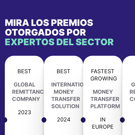
MIRA LOS PREMIOS
OTORGADOS POR
EXPERTOS DEL SECTOR
BEST
BEST
FASTEST
GROWING
GLOBAL
INTERNATIONAL
G
REMITTANCE
MONEY
MONEY
R
COMPANY
TRANSFER
TRANSFER
C
SOLUTION
PLATFORM
2023
2024
IN
EUROPE