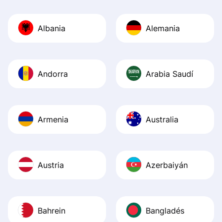
Also, the level u
journey was smo
Albania
Alemania
Recommend it!
Andorra
Arabia Saudí
Armenia
Australia
Austria
Azerbaiyán
Bahrein
Bangladés