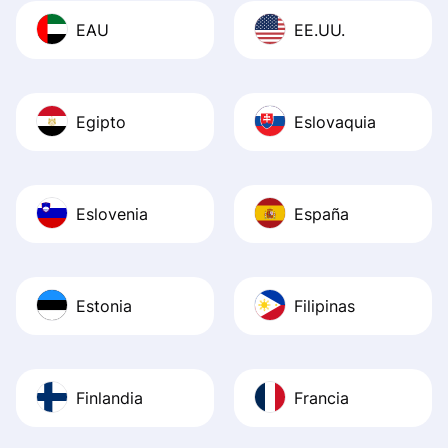
EAU
EE.UU.
Egipto
Eslovaquia
Eslovenia
España
Estonia
Filipinas
Finlandia
Francia