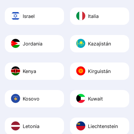
Israel
Italia
Jordania
Kazajistán
Kenya
Kirguistán
Kosovo
Kuwait
Letonia
Liechtenstein