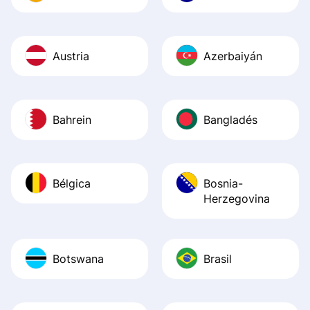
Austria
Azerbaiyán
Bahrein
Bangladés
Bélgica
Bosnia-
Herzegovina
Botswana
Brasil