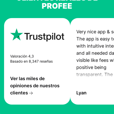
PROFEE
Very nice app & s
The app is easy t
with intuitive int
and all needed da
Valoración 4,3
visible like fees w
Basado en 8,347 reseñas
positive being
transparent. The
Ver las miles de
service is great, l
opiniones de nuestros
transfers are fas
clientes
Lyan
the exchange rate
very good! The
customer suppor