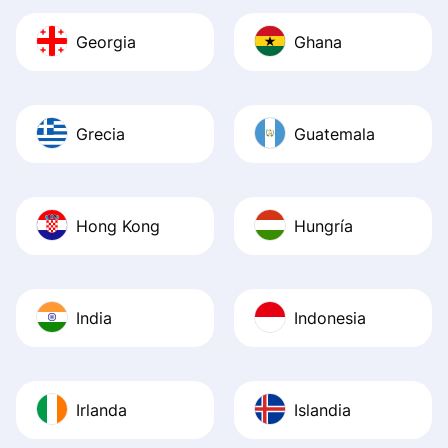
Georgia
Ghana
Grecia
Guatemala
Hong Kong
Hungría
India
Indonesia
Irlanda
Islandia