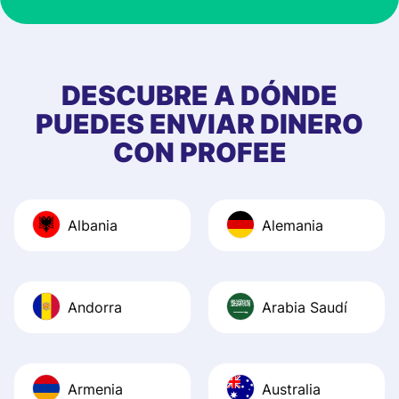
at Profee is very 
& responsive. I h
few questions wh
first started usin
DESCUBRE A DÓNDE
app, and they we
PUEDES ENVIAR DINERO
quick to provide 
CON PROFEE
and helpful answ
Also, the level u
journey was smo
Albania
Alemania
Recommend it!
Andorra
Arabia Saudí
Armenia
Australia