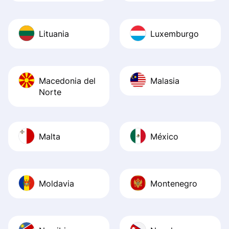
Lituania
Luxemburgo
Macedonia del
Malasia
Norte
Malta
México
Moldavia
Montenegro