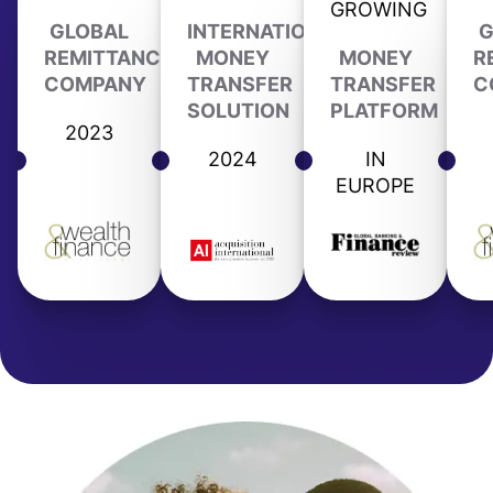
GROWING
GLOBAL
INTERNATIONAL
G
REMITTANCE
MONEY
MONEY
R
COMPANY
TRANSFER
TRANSFER
C
SOLUTION
PLATFORM
2023
2024
IN
EUROPE