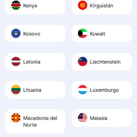
Kenya
Kirguistán
Kosovo
Kuwait
Letonia
Liechtenstein
Lituania
Luxemburgo
Macedonia del
Malasia
Norte