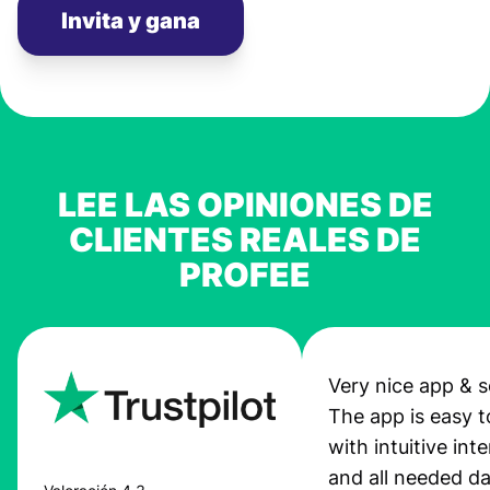
Invita y gana
LEE LAS OPINIONES DE
CLIENTES REALES DE
PROFEE
Very nice app & s
The app is easy t
with intuitive int
and all needed da