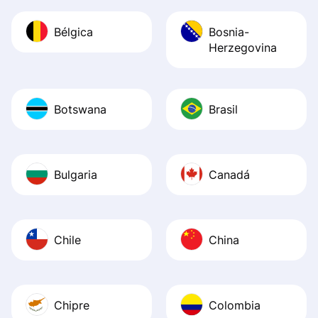
Bélgica
Bosnia-
Herzegovina
Botswana
Brasil
Bulgaria
Canadá
Chile
China
Chipre
Colombia