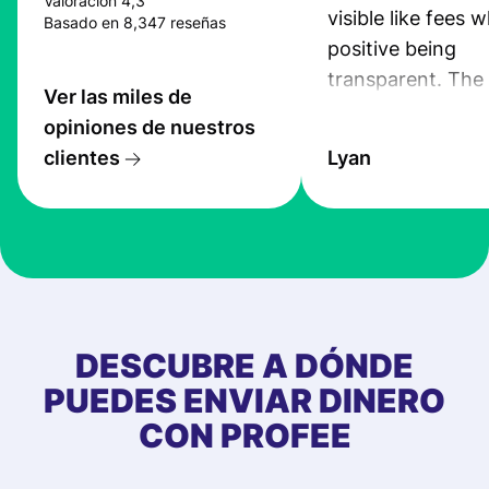
Valoración 4,3
visible like fees w
Basado en 8,347 reseñas
positive being
transparent. The
Ver las miles de
service is great, l
opiniones de nuestros
transfers are fas
clientes
Lyan
the exchange rate
very good! The
customer suppor
at Profee is very 
& responsive. I h
few questions wh
first started usin
DESCUBRE A DÓNDE
app, and they we
PUEDES ENVIAR DINERO
quick to provide 
CON PROFEE
and helpful answ
Also, the level u