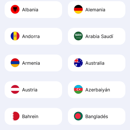
journey was smo
Albania
Alemania
Recommend it!
Andorra
Arabia Saudí
Armenia
Australia
Austria
Azerbaiyán
Bahrein
Bangladés