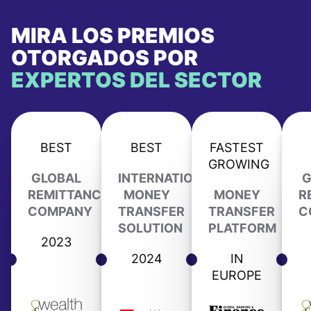
MIRA LOS PREMIOS
OTORGADOS POR
EXPERTOS DEL SECTOR
BEST
BEST
FASTEST
GROWING
GLOBAL
INTERNATIONAL
G
REMITTANCE
MONEY
MONEY
R
COMPANY
TRANSFER
TRANSFER
C
SOLUTION
PLATFORM
2023
2024
IN
EUROPE