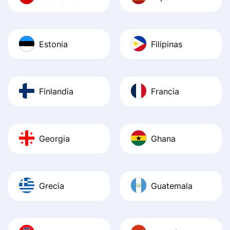
Estonia
Filipinas
Finlandia
Francia
Georgia
Ghana
Grecia
Guatemala