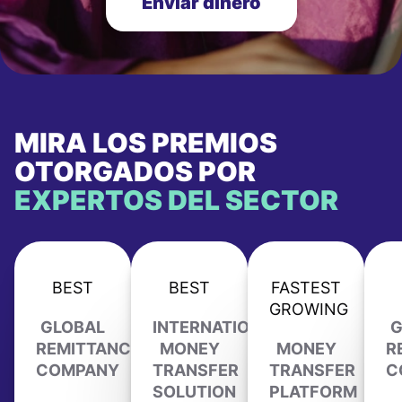
Enviar dinero
MIRA LOS PREMIOS
OTORGADOS POR
EXPERTOS DEL SECTOR
BEST
BEST
FASTEST
GROWING
GLOBAL
INTERNATIONAL
G
REMITTANCE
MONEY
MONEY
R
COMPANY
TRANSFER
TRANSFER
C
SOLUTION
PLATFORM