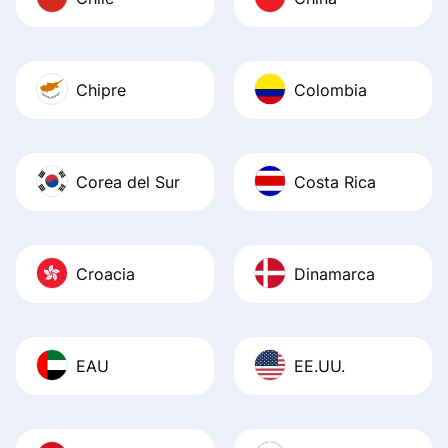
Chipre
Colombia
Corea del Sur
Costa Rica
Croacia
Dinamarca
EAU
EE.UU.