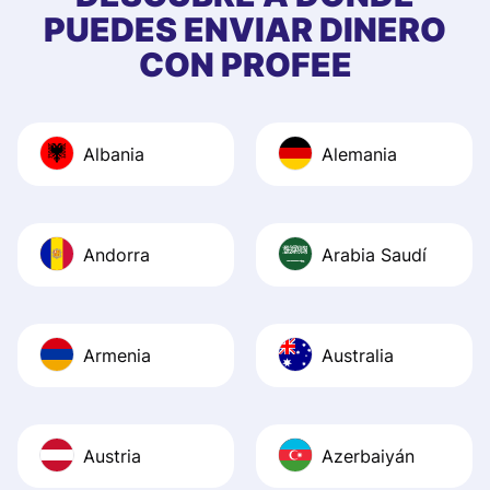
app, and they we
PUEDES ENVIAR DINERO
quick to provide 
CON PROFEE
and helpful answ
Also, the level u
journey was smo
Albania
Alemania
Recommend it!
Andorra
Arabia Saudí
Armenia
Australia
Austria
Azerbaiyán