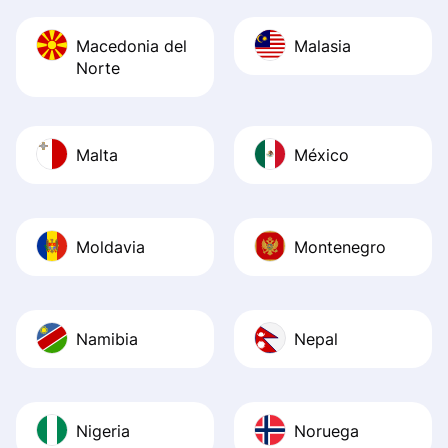
Macedonia del
Malasia
Norte
Malta
México
Moldavia
Montenegro
Namibia
Nepal
Nigeria
Noruega