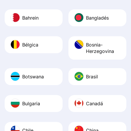
Bahrein
Bangladés
Bélgica
Bosnia-
Herzegovina
Botswana
Brasil
Bulgaria
Canadá
Chile
China