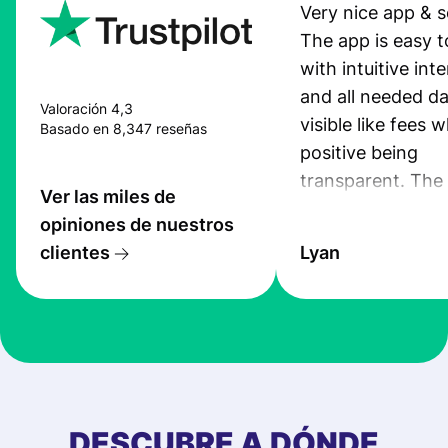
Very nice app & s
The app is easy t
with intuitive int
and all needed da
Valoración 4,3
visible like fees w
Basado en 8,347 reseñas
positive being
transparent. The
Ver las miles de
service is great, l
opiniones de nuestros
transfers are fas
clientes
Lyan
the exchange rate
very good! The
customer suppor
at Profee is very 
& responsive. I h
few questions wh
first started usin
DESCUBRE A DÓNDE