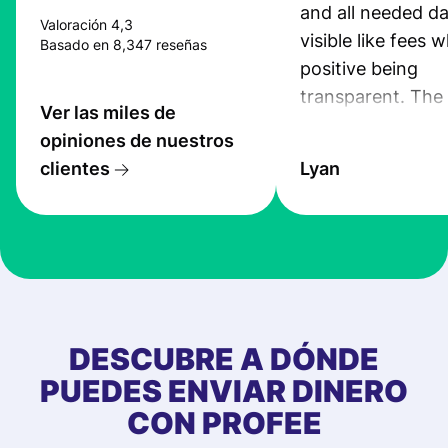
and all needed da
Valoración 4,3
visible like fees w
Basado en 8,347 reseñas
positive being
transparent. The
Ver las miles de
service is great, l
opiniones de nuestros
transfers are fas
clientes
Lyan
the exchange rate
very good! The
customer suppor
at Profee is very 
& responsive. I h
few questions wh
first started usin
DESCUBRE A DÓNDE
app, and they we
PUEDES ENVIAR DINERO
quick to provide 
CON PROFEE
and helpful answ