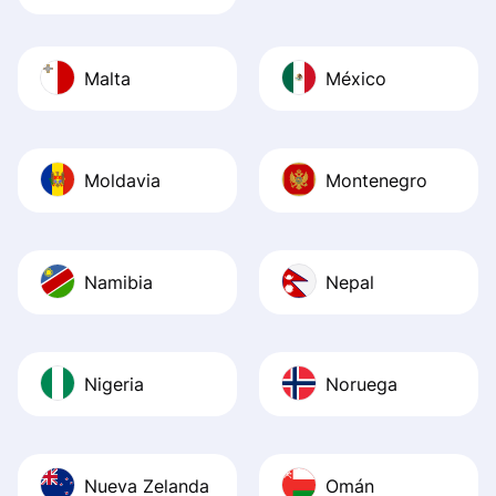
Malta
México
Moldavia
Montenegro
Namibia
Nepal
Nigeria
Noruega
Nueva Zelanda
Omán