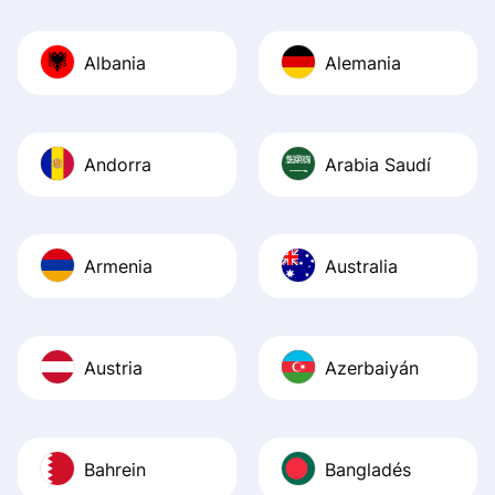
Also, the level u
journey was smo
Albania
Alemania
Recommend it!
Andorra
Arabia Saudí
Armenia
Australia
Austria
Azerbaiyán
Bahrein
Bangladés