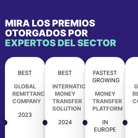
MIRA LOS PREMIOS
OTORGADOS POR
EXPERTOS DEL SECTOR
BEST
BEST
FASTEST
GROWING
GLOBAL
INTERNATIONAL
G
REMITTANCE
MONEY
MONEY
R
COMPANY
TRANSFER
TRANSFER
C
SOLUTION
PLATFORM
2023
2024
IN
EUROPE