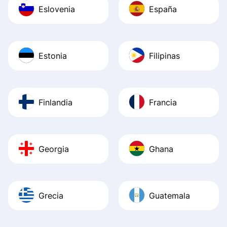
Eslovenia
España
Estonia
Filipinas
Finlandia
Francia
Georgia
Ghana
Grecia
Guatemala