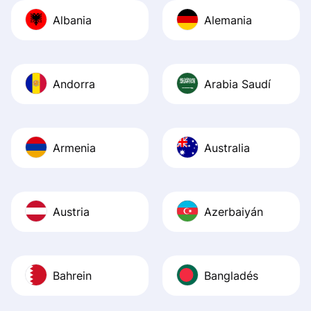
journey was smo
Albania
Alemania
Recommend it!
Andorra
Arabia Saudí
Armenia
Australia
Austria
Azerbaiyán
Bahrein
Bangladés