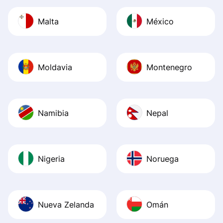
Malta
México
Moldavia
Montenegro
Namibia
Nepal
Nigeria
Noruega
Nueva Zelanda
Omán