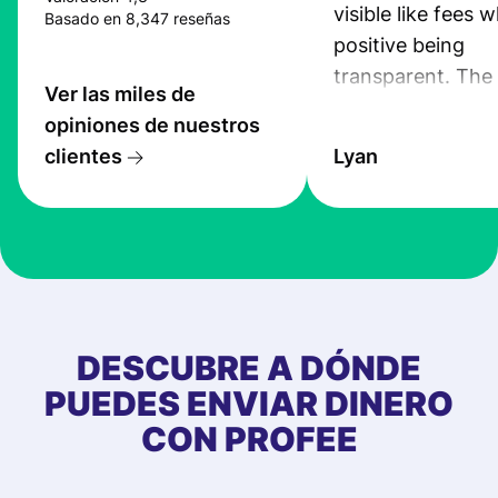
visible like fees w
Basado en 8,347 reseñas
positive being
transparent. The
Ver las miles de
service is great, l
opiniones de nuestros
transfers are fas
clientes
Lyan
the exchange rate
very good! The
customer suppor
at Profee is very 
& responsive. I h
few questions wh
first started usin
DESCUBRE A DÓNDE
app, and they we
PUEDES ENVIAR DINERO
quick to provide 
CON PROFEE
and helpful answ
Also, the level u