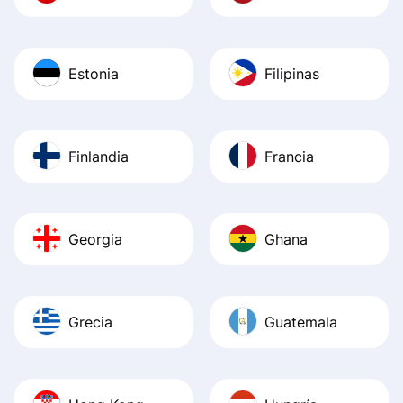
Estonia
Filipinas
Finlandia
Francia
Georgia
Ghana
Grecia
Guatemala