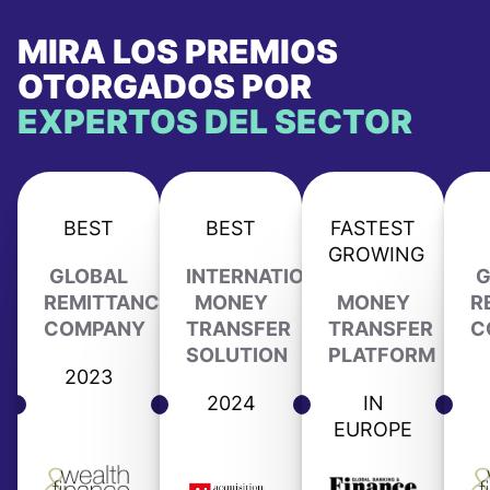
MIRA LOS PREMIOS
OTORGADOS POR
EXPERTOS DEL SECTOR
BEST
BEST
FASTEST
GROWING
GLOBAL
INTERNATIONAL
G
REMITTANCE
MONEY
MONEY
R
COMPANY
TRANSFER
TRANSFER
C
SOLUTION
PLATFORM
2023
2024
IN
EUROPE