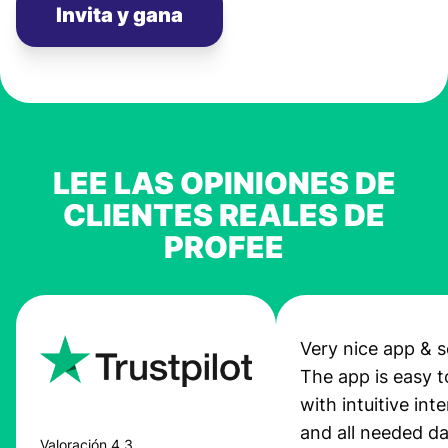
Invita y gana
LEE LAS OPINIONES DE
CLIENTES REALES DE
PROFEE
Very nice app & s
The app is easy t
with intuitive int
and all needed da
Valoración 4,3