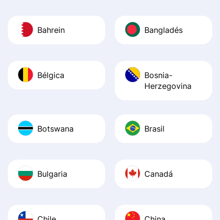
Bahrein
Bangladés
Bélgica
Bosnia-
Herzegovina
Botswana
Brasil
Bulgaria
Canadá
Chile
China