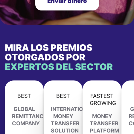
Enviar dinero
MIRA LOS PREMIOS
OTORGADOS POR
EXPERTOS DEL SECTOR
BEST
BEST
FASTEST
GROWING
GLOBAL
INTERNATIONAL
G
REMITTANCE
MONEY
MONEY
R
COMPANY
TRANSFER
TRANSFER
C
SOLUTION
PLATFORM