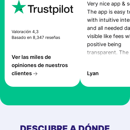
Very nice app & s
The app is easy t
with intuitive int
and all needed da
Valoración 4,3
visible like fees w
Basado en 8,347 reseñas
positive being
transparent. The
Ver las miles de
service is great, l
opiniones de nuestros
transfers are fas
clientes
Lyan
the exchange rate
very good! The
customer suppor
at Profee is very 
& responsive. I h
few questions wh
first started usin
DESCUBRE A DÓNDE