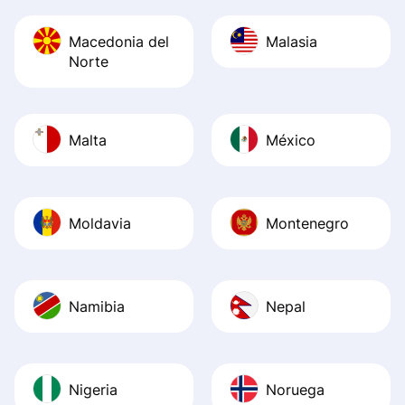
Macedonia del
Malasia
Norte
Malta
México
Moldavia
Montenegro
Namibia
Nepal
Nigeria
Noruega