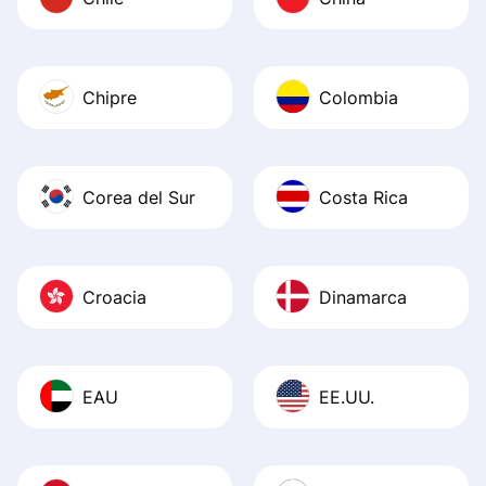
Chipre
Colombia
Corea del Sur
Costa Rica
Croacia
Dinamarca
EAU
EE.UU.