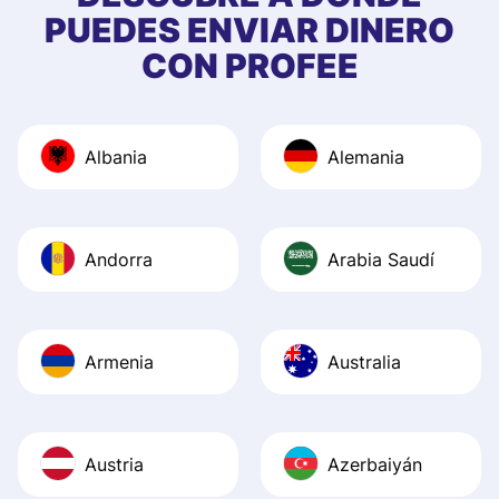
app, and they we
PUEDES ENVIAR DINERO
quick to provide 
CON PROFEE
and helpful answ
Also, the level u
journey was smo
Albania
Alemania
Recommend it!
Andorra
Arabia Saudí
Armenia
Australia
Austria
Azerbaiyán