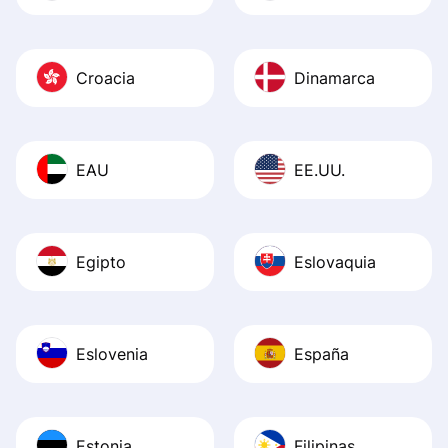
Croacia
Dinamarca
EAU
EE.UU.
Egipto
Eslovaquia
Eslovenia
España
Estonia
Filipinas