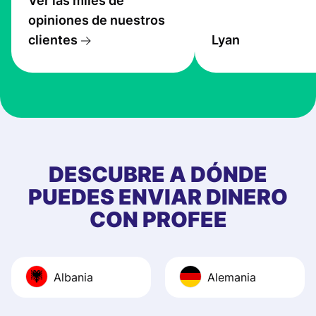
Ver las miles de
service is great, l
opiniones de nuestros
transfers are fas
clientes
Lyan
the exchange rate
very good! The
customer suppor
at Profee is very 
& responsive. I h
few questions wh
first started usin
DESCUBRE A DÓNDE
app, and they we
PUEDES ENVIAR DINERO
quick to provide 
CON PROFEE
and helpful answ
Also, the level u
journey was smo
Albania
Alemania
Recommend it!