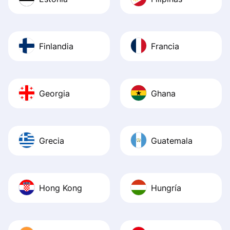
Finlandia
Francia
Georgia
Ghana
Grecia
Guatemala
Hong Kong
Hungría