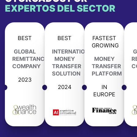
EXPERTOS DEL SECTOR
BEST
BEST
FASTEST
GROWING
GLOBAL
INTERNATIONAL
G
REMITTANCE
MONEY
MONEY
R
COMPANY
TRANSFER
TRANSFER
C
SOLUTION
PLATFORM
2023
2024
IN
EUROPE