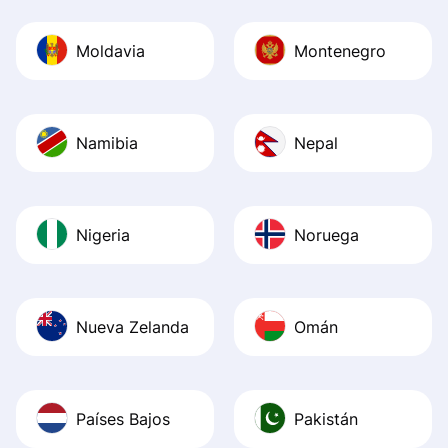
Moldavia
Montenegro
Namibia
Nepal
Nigeria
Noruega
Nueva Zelanda
Omán
Países Bajos
Pakistán