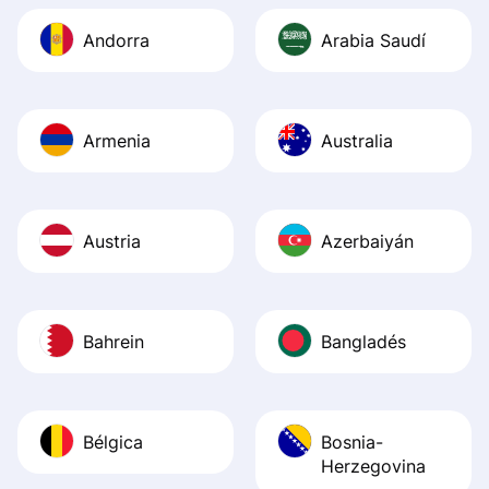
Andorra
Arabia Saudí
Armenia
Australia
Austria
Azerbaiyán
Bahrein
Bangladés
Bélgica
Bosnia-
Herzegovina