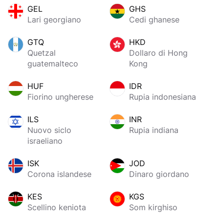
GEL
GHS
Lari georgiano
Cedi ghanese
GTQ
HKD
Quetzal
Dollaro di Hong
guatemalteco
Kong
HUF
IDR
Fiorino ungherese
Rupia indonesiana
ILS
INR
Nuovo siclo
Rupia indiana
israeliano
ISK
JOD
Corona islandese
Dinaro giordano
KES
KGS
Scellino keniota
Som kirghiso