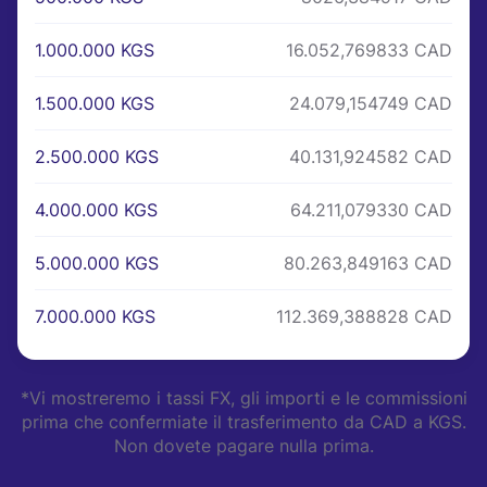
1.000.000 KGS
16.052,769833 CAD
1.500.000 KGS
24.079,154749 CAD
2.500.000 KGS
40.131,924582 CAD
4.000.000 KGS
64.211,079330 CAD
5.000.000 KGS
80.263,849163 CAD
7.000.000 KGS
112.369,388828 CAD
*Vi mostreremo i tassi FX, gli importi e le commissioni
prima che confermiate il trasferimento da CAD a KGS.
Non dovete pagare nulla prima.