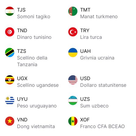
TJS
TMT
Somoni tagiko
Manat turkmeno
TND
TRY
Dinaro tunisino
Lira turca
TZS
UAH
Scellino della
Grivnia ucraina
Tanzania
UGX
USD
Scellino ugandese
Dollaro statunitense
UYU
UZS
Peso uruguayano
Sum uzbeco
VND
XOF
Dong vietnamita
Franco CFA BCEAO