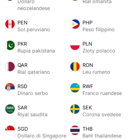
Dollaro
Rial omanita
neozelandese
PEN
PHP
Sol peruviano
Peso filippino
PKR
PLN
Rupia pakistana
Zloty polacco
QAR
RON
Rial qatariano
Leu rumeno
RSD
RWF
Dinaro serbo
Franco ruandese
SAR
SEK
Riyal saudita
Corona svedese
SGD
THB
Dollaro di Singapore
Baht thailandese