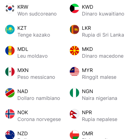
KRW
KWD
Won sudcoreano
Dinaro kuwaitiano
KZT
LKR
Tenge kazako
Rupia di Sri Lanka
MDL
MKD
Leu moldavo
Dinaro macedone
MXN
MYR
Peso messicano
Ringgit malese
NAD
NGN
Dollaro namibiano
Naira nigeriana
NOK
NPR
Corona norvegese
Rupia nepalese
NZD
OMR