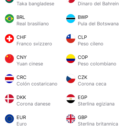
Taka bangladese
Dinaro del Bahrein
BRL
BWP
Real brasiliano
Pula del Botswana
CHF
CLP
Franco svizzero
Peso cileno
CNY
COP
Yuan cinese
Peso colombiano
CRC
CZK
Colón costaricano
Corona ceca
DKK
EGP
Corona danese
Sterlina egiziana
EUR
GBP
Euro
Sterlina britannica