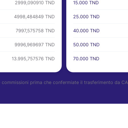
15.000 TND
2999,090910 TND
25.000 TND
4998,484849 TND
40.000 TND
7997,575758 TND
50.000 TND
9996,969697 TND
70.000 TND
13.995,757576 TND
 le commissioni prima che confermiate il trasferimento da 