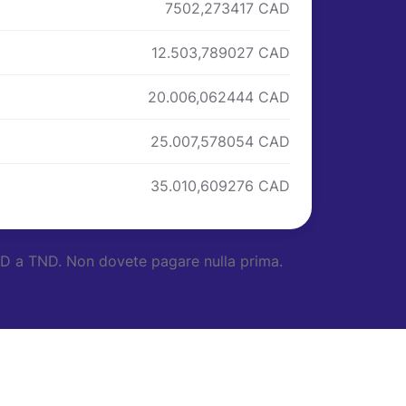
7502,273417 CAD
12.503,789027 CAD
20.006,062444 CAD
25.007,578054 CAD
35.010,609276 CAD
CAD a TND. Non dovete pagare nulla prima.