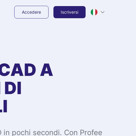
Accedere
Iscriversi
CAD
A
 DI
I
D in pochi secondi. Con Profee