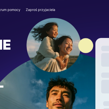
trum pomocy
Zaproś przyjaciela
IE
—