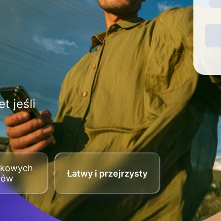
t jeśli
tkowych
Łatwy i przejrzysty
tów