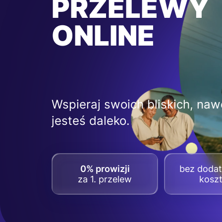
PRZELEWY
ONLINE
Wspieraj swoich bliskich, nawe
jesteś daleko.
0% prowizji
bez doda
za 1. przelew
kosz