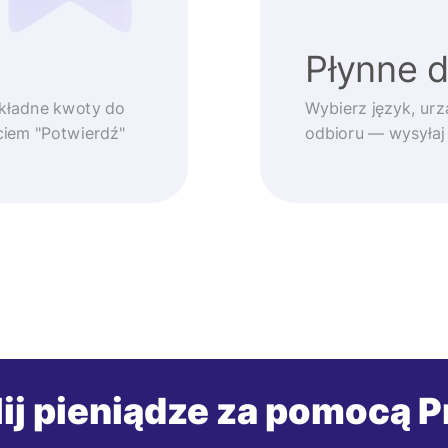
Płynne 
okładne kwoty do
Wybierz język, urz
ęciem "Potwierdź"
odbioru — wysyłaj
ij pieniądze za pomocą P