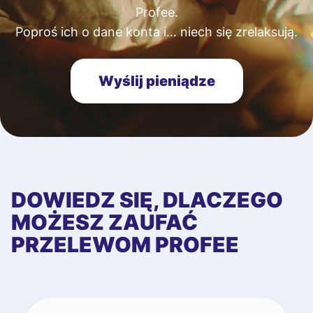
Profee.
Poproś ich o dane konta i… niech się zrelaksują.
Wyślij pieniądze
DOWIEDZ SIĘ, DLACZEGO
MOŻESZ ZAUFAĆ
PRZELEWOM PROFEE