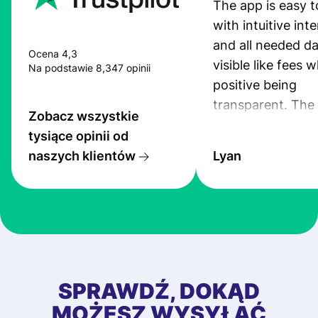
The app is easy t
with intuitive int
and all needed da
Ocena 4,3
visible like fees w
Na podstawie 8,347 opinii
positive being
transparent. The
Zobacz wszystkie
service is great, l
tysiące opinii od
transfers are fas
naszych klientów
Lyan
the exchange rate
very good! The
customer suppor
at Profee is very 
& responsive. I h
few questions wh
first started usin
SPRAWDŹ, DOKĄD
app, and they we
MOŻESZ WYSYŁAĆ