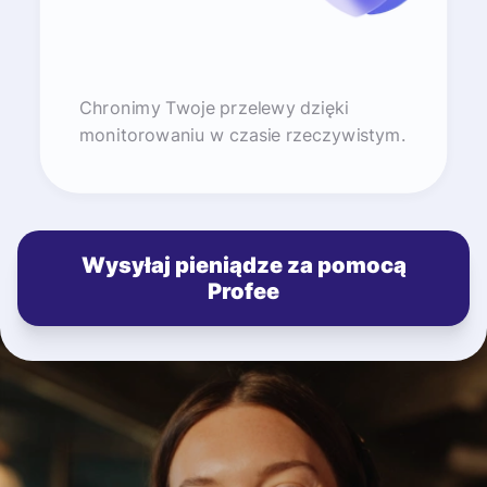
Chronimy Twoje przelewy dzięki
monitorowaniu w czasie rzeczywistym.
Wysyłaj pieniądze za pomocą
Profee