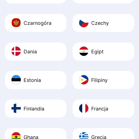
Czarnogóra
Czechy
Dania
Egipt
Estonia
Filipiny
Finlandia
Francja
Ghana
Grecja