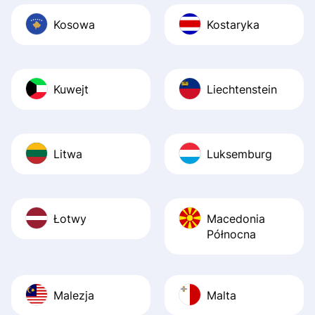
Kosowa
Kostaryka
Kuwejt
Liechtenstein
Litwa
Luksemburg
Łotwy
Macedonia
Północna
Malezja
Malta