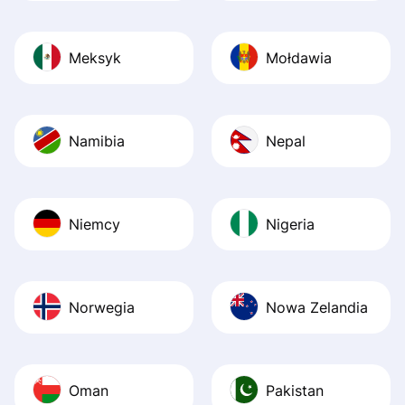
Meksyk
Mołdawia
Namibia
Nepal
Niemcy
Nigeria
Norwegia
Nowa Zelandia
Oman
Pakistan