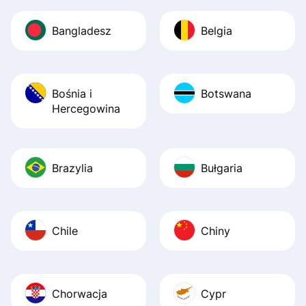
Bangladesz
Belgia
Bośnia i
Botswana
Hercegowina
Brazylia
Bułgaria
Chile
Chiny
Chorwacja
Cypr