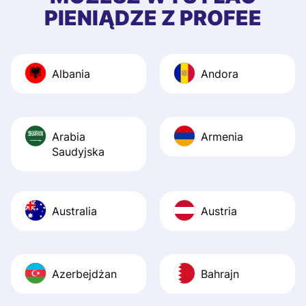
quick to provide 
PIENIĄDZE Z PROFEE
and helpful answ
Also, the level u
journey was smo
Albania
Andora
Recommend it!
Arabia
Armenia
Saudyjska
Australia
Austria
Azerbejdżan
Bahrajn