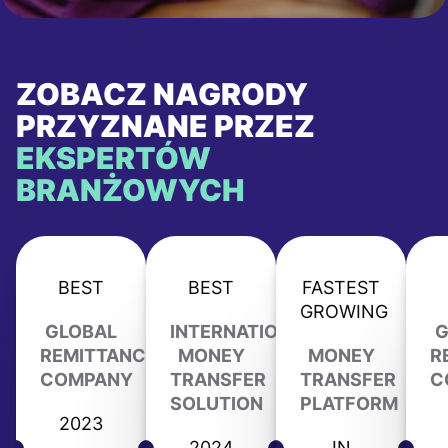
ZOBACZ NAGRODY
PRZYZNANE PRZEZ
EKSPERTÓW
BRANŻOWYCH
BEST
BEST
FASTEST
GROWING
GLOBAL
INTERNATIONAL
G
REMITTANCE
MONEY
MONEY
R
COMPANY
TRANSFER
TRANSFER
C
SOLUTION
PLATFORM
2023
2024
IN