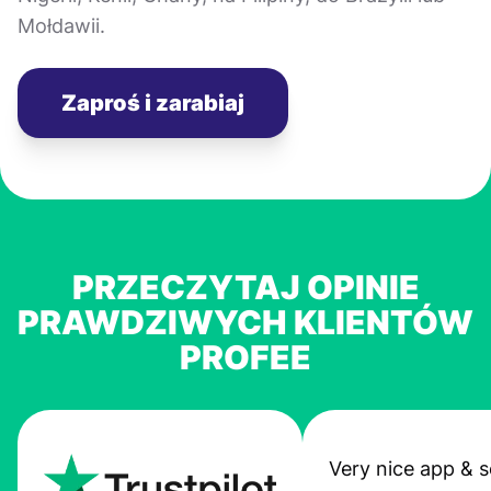
Mołdawii.
Zaproś i zarabiaj
PRZECZYTAJ OPINIE
PRAWDZIWYCH KLIENTÓW
PROFEE
Very nice app & s