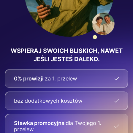
WSPIERAJ SWOICH BLISKICH, NAWET
JEŚLI JESTEŚ DALEKO.
0% prowizji
za 1. przelew
bez dodatkowych kosztów
Stawka promocyjna
dla Twojego
1.
przelew