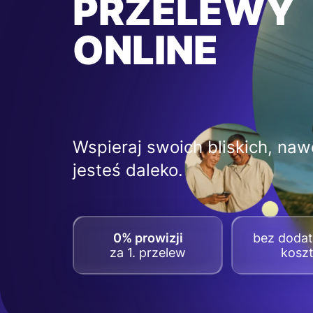
PRZELEWY
ONLINE
Wspieraj swoich bliskich, nawe
jesteś daleko.
0% prowizji
bez doda
za 1. przelew
kosz