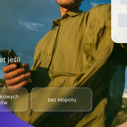
t jeśli
tkowych
bez kłopotu
tów