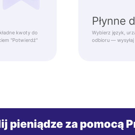
Płynne 
okładne kwoty do
Wybierz język, urz
ęciem "Potwierdź"
odbioru — wysyłaj
ij pieniądze za pomocą P