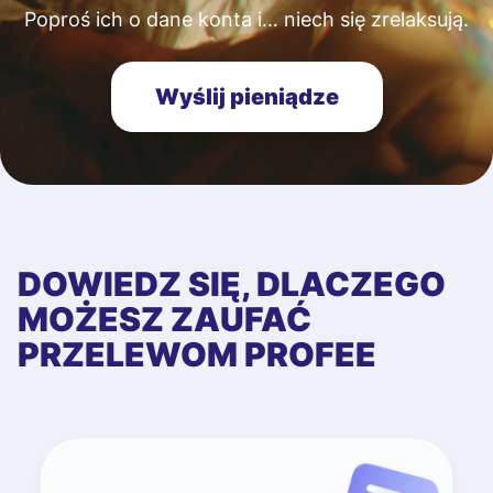
Poproś ich o dane konta i… niech się zrelaksują.
Wyślij pieniądze
DOWIEDZ SIĘ, DLACZEGO
MOŻESZ ZAUFAĆ
PRZELEWOM PROFEE