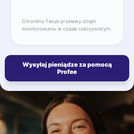
Chronimy Twoje przelewy dzięki
monitorowaniu w czasie rzeczywistym.
Wysyłaj pieniądze za pomocą
Profee