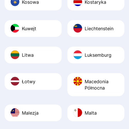
Kosowa
Kostaryka
Kuwejt
Liechtenstein
Litwa
Luksemburg
Łotwy
Macedonia
Północna
Malezja
Malta