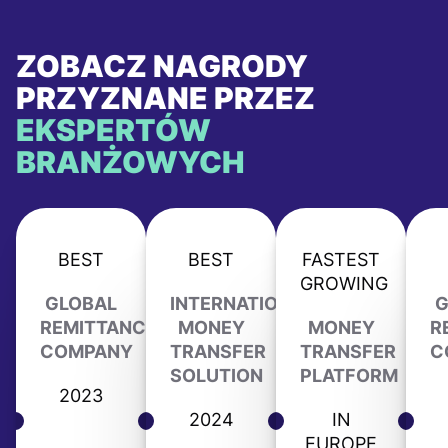
ZOBACZ NAGRODY
PRZYZNANE PRZEZ
EKSPERTÓW
BRANŻOWYCH
BEST
BEST
FASTEST
GROWING
GLOBAL
INTERNATIONAL
G
REMITTANCE
MONEY
MONEY
R
COMPANY
TRANSFER
TRANSFER
C
SOLUTION
PLATFORM
2023
2024
IN
EUROPE