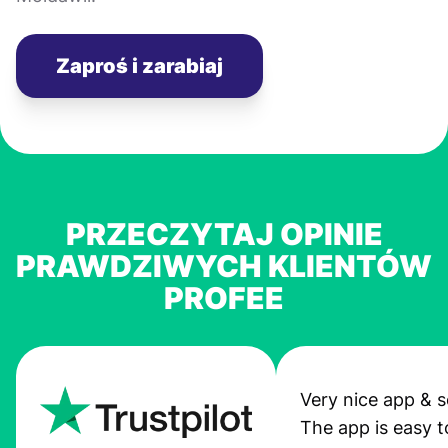
Zaproś i zarabiaj
PRZECZYTAJ OPINIE
PRAWDZIWYCH KLIENTÓW
PROFEE
Very nice app & s
The app is easy t