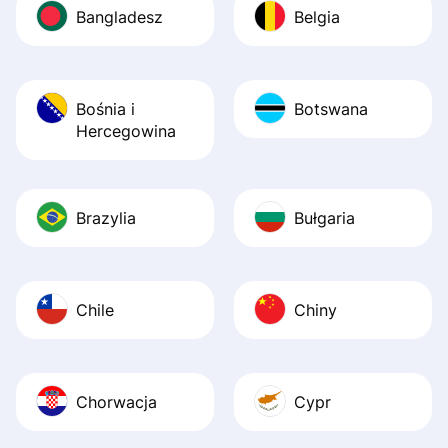
Bangladesz
Belgia
Bośnia i
Botswana
Hercegowina
Brazylia
Bułgaria
Chile
Chiny
Chorwacja
Cypr