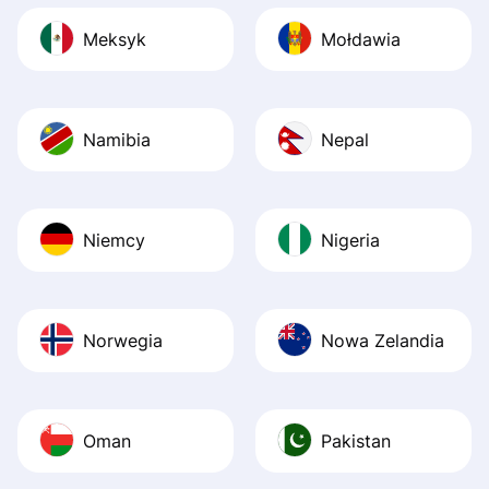
Meksyk
Mołdawia
Namibia
Nepal
Niemcy
Nigeria
Norwegia
Nowa Zelandia
Oman
Pakistan