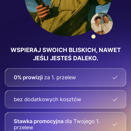
WSPIERAJ SWOICH BLISKICH, NAWET
JEŚLI JESTEŚ DALEKO.
0% prowizji
za 1. przelew
bez dodatkowych kosztów
Stawka promocyjna
dla Twojego
1.
przelew