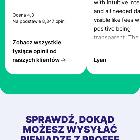
with intuitive int
and all needed da
Ocena 4,3
visible like fees w
Na podstawie 8,347 opinii
positive being
transparent. The
Zobacz wszystkie
service is great, l
tysiące opinii od
transfers are fas
naszych klientów
Lyan
the exchange rate
very good! The
customer suppor
at Profee is very 
& responsive. I h
few questions wh
first started usin
SPRAWDŹ, DOKĄD
app, and they we
MOŻESZ WYSYŁAĆ
quick to provide 
PIENIĄDZE Z PROFEE