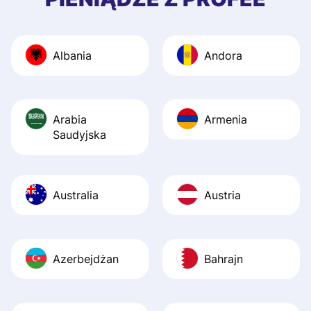
and helpful answ
Also, the level u
journey was smo
Albania
Andora
Recommend it!
Arabia
Armenia
Saudyjska
Australia
Austria
Azerbejdżan
Bahrajn