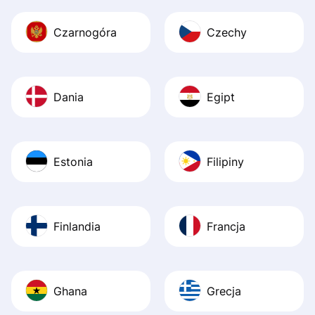
Czarnogóra
Czechy
Dania
Egipt
Estonia
Filipiny
Finlandia
Francja
Ghana
Grecja