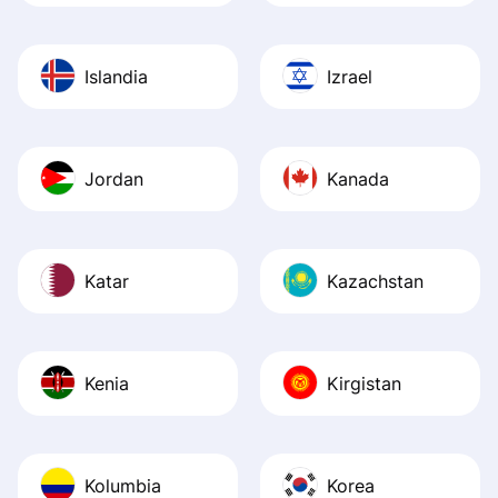
Islandia
Izrael
Jordan
Kanada
Katar
Kazachstan
Kenia
Kirgistan
Kolumbia
Korea