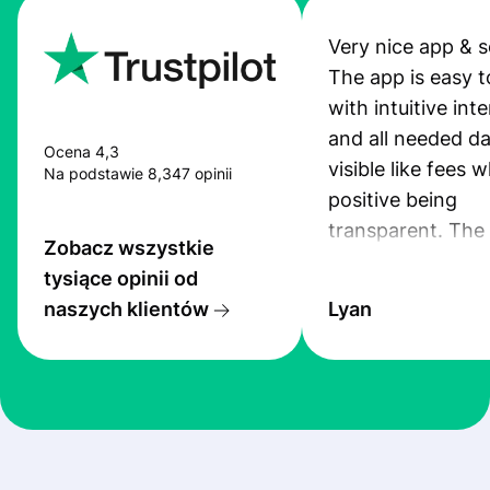
Very nice app & s
The app is easy t
with intuitive int
and all needed da
Ocena 4,3
visible like fees w
Na podstawie 8,347 opinii
positive being
transparent. The
Zobacz wszystkie
service is great, l
tysiące opinii od
transfers are fas
naszych klientów
Lyan
the exchange rate
very good! The
customer suppor
at Profee is very 
& responsive. I h
few questions wh