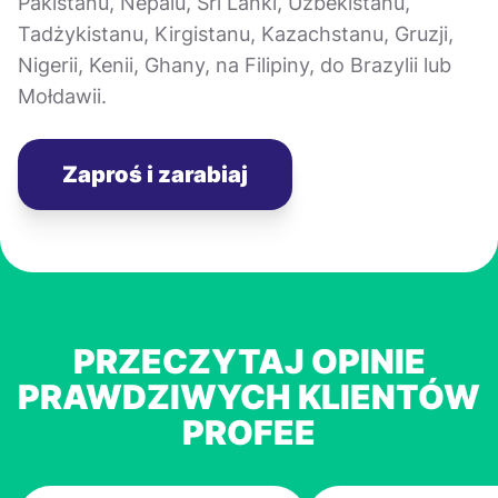
Pakistanu, Nepalu, Sri Lanki, Uzbekistanu,
Tadżykistanu, Kirgistanu, Kazachstanu, Gruzji,
Nigerii, Kenii, Ghany, na Filipiny, do Brazylii lub
Mołdawii.
Zaproś i zarabiaj
PRZECZYTAJ OPINIE
PRAWDZIWYCH KLIENTÓW
PROFEE