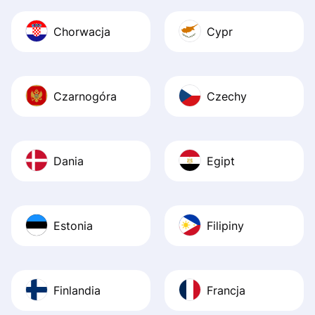
Chorwacja
Cypr
Czarnogóra
Czechy
Dania
Egipt
Estonia
Filipiny
Finlandia
Francja