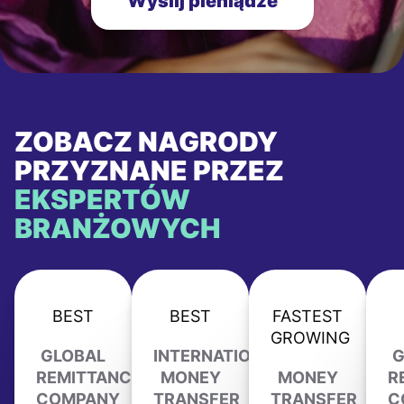
Wyślij pieniądze
ZOBACZ NAGRODY
PRZYZNANE PRZEZ
EKSPERTÓW
BRANŻOWYCH
BEST
BEST
FASTEST
GROWING
GLOBAL
INTERNATIONAL
G
REMITTANCE
MONEY
MONEY
R
COMPANY
TRANSFER
TRANSFER
C