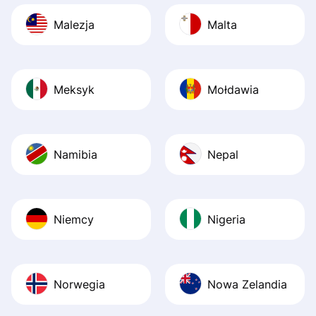
Malezja
Malta
Meksyk
Mołdawia
Namibia
Nepal
Niemcy
Nigeria
Norwegia
Nowa Zelandia