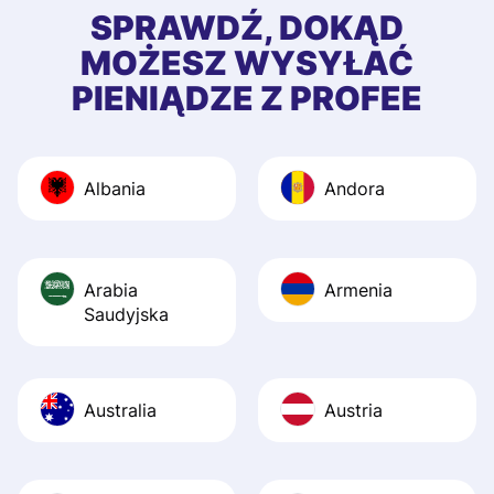
first started usin
SPRAWDŹ, DOKĄD
app, and they we
MOŻESZ WYSYŁAĆ
quick to provide 
PIENIĄDZE Z PROFEE
and helpful answ
Also, the level u
journey was smo
Albania
Andora
Recommend it!
Arabia
Armenia
Saudyjska
Australia
Austria