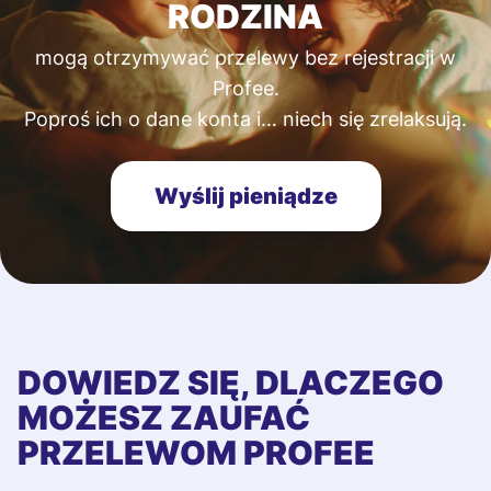
RODZINA
mogą otrzymywać przelewy bez rejestracji w
Profee.
Poproś ich o dane konta i… niech się zrelaksują.
Wyślij pieniądze
DOWIEDZ SIĘ, DLACZEGO
MOŻESZ ZAUFAĆ
PRZELEWOM PROFEE