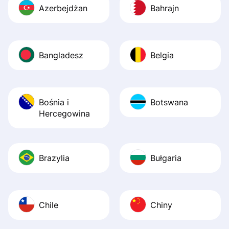
Azerbejdżan
Bahrajn
Bangladesz
Belgia
Bośnia i
Botswana
Hercegowina
Brazylia
Bułgaria
Chile
Chiny