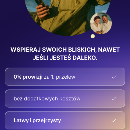
WSPIERAJ SWOICH BLISKICH, NAWET
JEŚLI JESTEŚ DALEKO.
0% prowizji
za 1. przelew
bez dodatkowych kosztów
Łatwy i przejrzysty