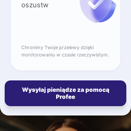
oszustw
Chronimy Twoje przelewy dzięki
monitorowaniu w czasie rzeczywistym.
Wysyłaj pieniądze za pomocą
Profee