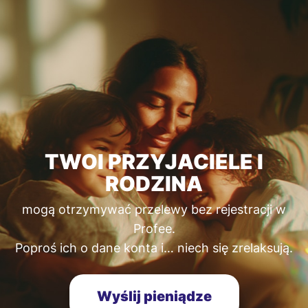
TWOI PRZYJACIELE I
RODZINA
mogą otrzymywać przelewy bez rejestracji w
Profee.
Poproś ich o dane konta i… niech się zrelaksują.
Wyślij pieniądze