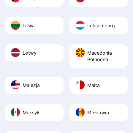
Litwa
Luksemburg
Łotwy
Macedonia
Północna
Malezja
Malta
Meksyk
Mołdawia