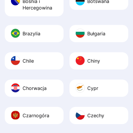
Bośnia i
Botswana
Hercegowina
Brazylia
Bułgaria
Chile
Chiny
Chorwacja
Cypr
Czarnogóra
Czechy