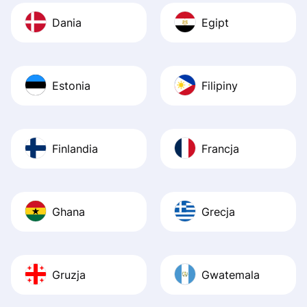
Dania
Egipt
Estonia
Filipiny
Finlandia
Francja
Ghana
Grecja
Gruzja
Gwatemala