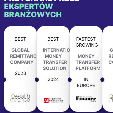
EKSPERTÓW
BRANŻOWYCH
BEST
BEST
FASTEST
GROWING
GLOBAL
INTERNATIONAL
G
REMITTANCE
MONEY
MONEY
R
COMPANY
TRANSFER
TRANSFER
C
SOLUTION
PLATFORM
2023
2024
IN
EUROPE