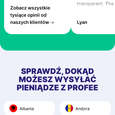
transparent. The
Zobacz wszystkie
service is great, l
tysiące opinii od
transfers are fas
naszych klientów
Lyan
the exchange rate
very good! The
customer suppor
at Profee is very 
& responsive. I h
few questions wh
first started usin
SPRAWDŹ, DOKĄD
app, and they we
MOŻESZ WYSYŁAĆ
quick to provide 
PIENIĄDZE Z PROFEE
and helpful answ
Also, the level u
journey was smo
Albania
Andora
Recommend it!