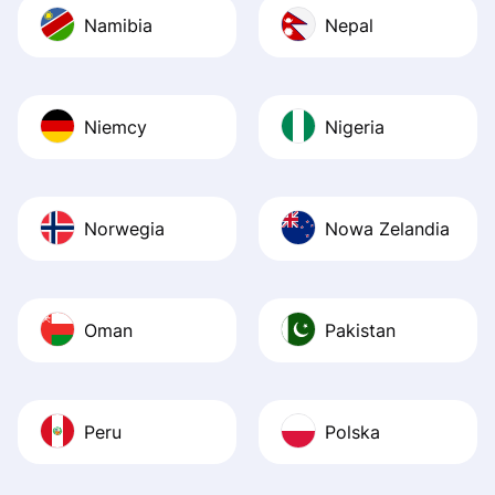
Namibia
Nepal
Niemcy
Nigeria
Norwegia
Nowa Zelandia
Oman
Pakistan
Peru
Polska