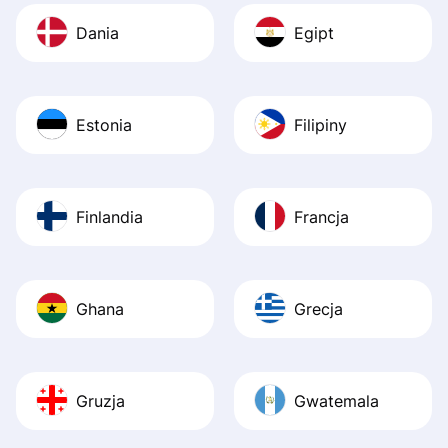
Dania
Egipt
Estonia
Filipiny
Finlandia
Francja
Ghana
Grecja
Gruzja
Gwatemala