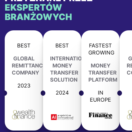
EKSPERTÓW
BRANŻOWYCH
BEST
BEST
FASTEST
GROWING
GLOBAL
INTERNATIONAL
G
REMITTANCE
MONEY
MONEY
R
COMPANY
TRANSFER
TRANSFER
C
SOLUTION
PLATFORM
2023
2024
IN
EUROPE