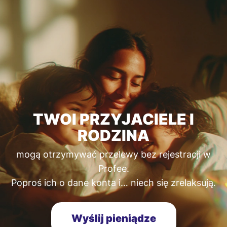
TWOI PRZYJACIELE I
RODZINA
mogą otrzymywać przelewy bez rejestracji w
Profee.
Poproś ich o dane konta i… niech się zrelaksują.
Wyślij pieniądze