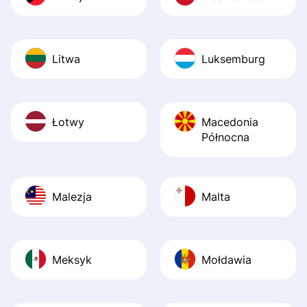
Litwa
Luksemburg
Łotwy
Macedonia
Północna
Malezja
Malta
Meksyk
Mołdawia