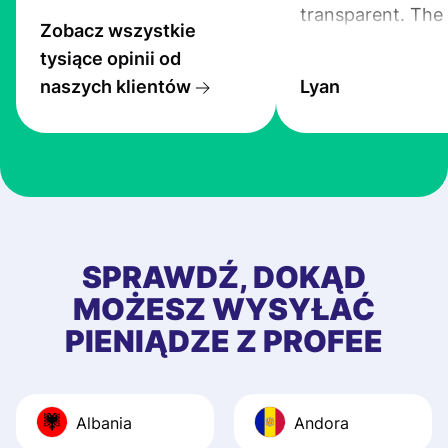
transparent. The
Zobacz wszystkie
service is great, l
tysiące opinii od
transfers are fas
naszych klientów
Lyan
the exchange rate
very good! The
customer suppor
at Profee is very 
& responsive. I h
few questions wh
first started usin
SPRAWDŹ, DOKĄD
app, and they we
MOŻESZ WYSYŁAĆ
quick to provide 
PIENIĄDZE Z PROFEE
and helpful answ
Also, the level u
journey was smo
Albania
Andora
Recommend it!