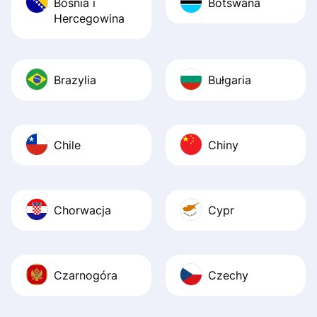
Bośnia i
Botswana
Hercegowina
Brazylia
Bułgaria
Chile
Chiny
Chorwacja
Cypr
Czarnogóra
Czechy