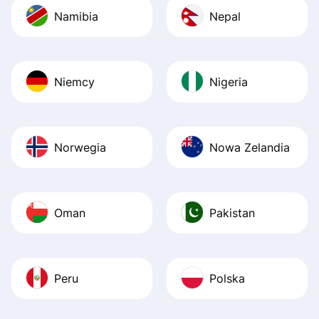
Namibia
Nepal
Niemcy
Nigeria
Norwegia
Nowa Zelandia
Oman
Pakistan
Peru
Polska