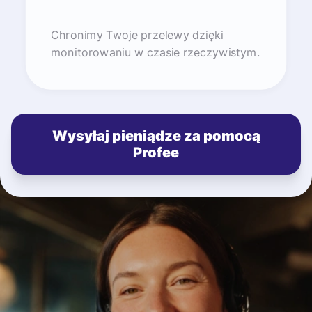
Chronimy Twoje przelewy dzięki
monitorowaniu w czasie rzeczywistym.
Wysyłaj pieniądze za pomocą
Profee