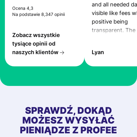
and all needed da
Ocena 4,3
visible like fees w
Na podstawie 8,347 opinii
positive being
transparent. The
Zobacz wszystkie
service is great, l
tysiące opinii od
transfers are fas
naszych klientów
Lyan
the exchange rate
very good! The
customer suppor
at Profee is very 
& responsive. I h
few questions wh
first started usin
SPRAWDŹ, DOKĄD
app, and they we
MOŻESZ WYSYŁAĆ
quick to provide 
PIENIĄDZE Z PROFEE
and helpful answ