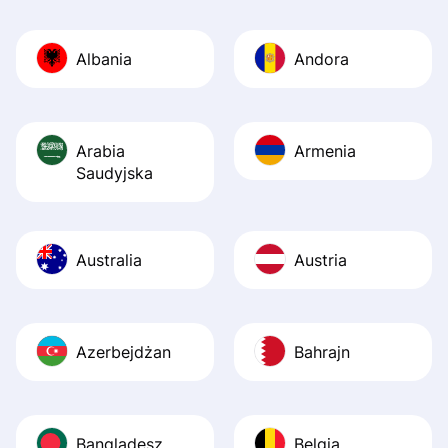
Also, the level u
journey was smo
Albania
Andora
Recommend it!
Arabia
Armenia
Saudyjska
Australia
Austria
Azerbejdżan
Bahrajn
Bangladesz
Belgia