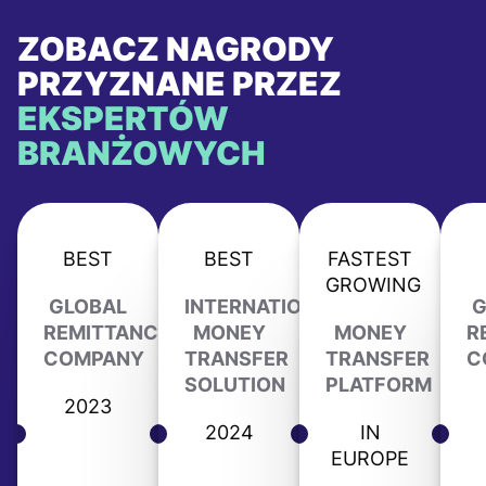
ZOBACZ NAGRODY
PRZYZNANE PRZEZ
EKSPERTÓW
BRANŻOWYCH
BEST
BEST
FASTEST
GROWING
GLOBAL
INTERNATIONAL
G
REMITTANCE
MONEY
MONEY
R
COMPANY
TRANSFER
TRANSFER
C
SOLUTION
PLATFORM
2023
2024
IN
EUROPE