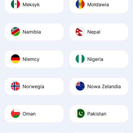
Meksyk
Mołdawia
Namibia
Nepal
Niemcy
Nigeria
Norwegia
Nowa Zelandia
Oman
Pakistan