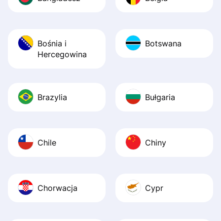
Bośnia i
Botswana
Hercegowina
Brazylia
Bułgaria
Chile
Chiny
Chorwacja
Cypr