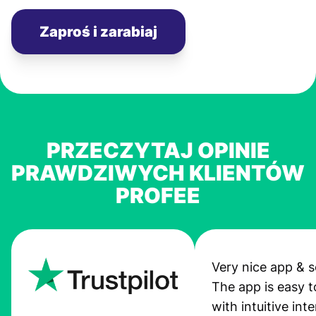
Zaproś i zarabiaj
PRZECZYTAJ OPINIE
PRAWDZIWYCH KLIENTÓW
PROFEE
Very nice app & s
The app is easy t
with intuitive int