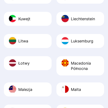
Kuwejt
Liechtenstein
Litwa
Luksemburg
Łotwy
Macedonia
Północna
Malezja
Malta