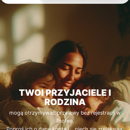
TWOI PRZYJACIELE I
RODZINA
mogą otrzymywać przelewy bez rejestracji w
Profee.
Poproś ich o dane konta i… niech się zrelaksują.