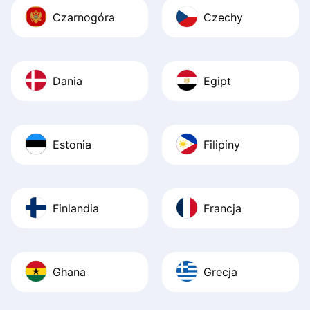
Czarnogóra
Czechy
Dania
Egipt
Estonia
Filipiny
Finlandia
Francja
Ghana
Grecja