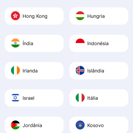
Hong Kong
Hungria
Índia
Indonésia
Irlanda
Islândia
Israel
Itália
Jordânia
Kosovo