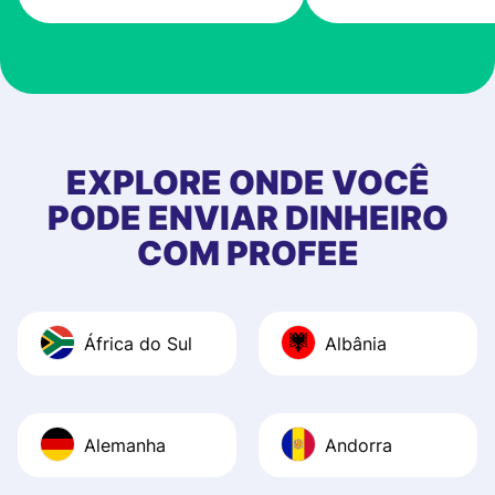
very good! The
customer suppor
at Profee is very 
& responsive. I h
few questions wh
first started usin
EXPLORE ONDE VOCÊ
app, and they we
PODE ENVIAR DINHEIRO
quick to provide 
COM PROFEE
and helpful answ
Also, the level u
journey was smo
África do Sul
Albânia
Recommend it!
Alemanha
Andorra