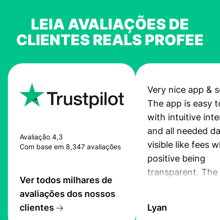
LEIA AVALIAÇÕES DE
CLIENTES REALS PROFEE
Very nice app & s
The app is easy t
with intuitive int
and all needed da
Avaliação 4,3
visible like fees w
Com base em 8,347 avaliações
positive being
transparent. The
Ver todos milhares de
service is great, l
avaliações dos nossos
transfers are fas
clientes
Lyan
the exchange rate