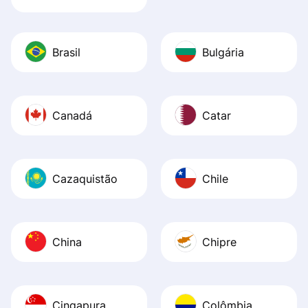
Brasil
Bulgária
Canadá
Catar
Cazaquistão
Chile
China
Chipre
Cingapura
Colômbia