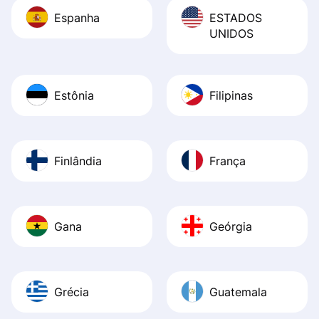
Espanha
ESTADOS
UNIDOS
Estônia
Filipinas
Finlândia
França
Gana
Geórgia
Grécia
Guatemala