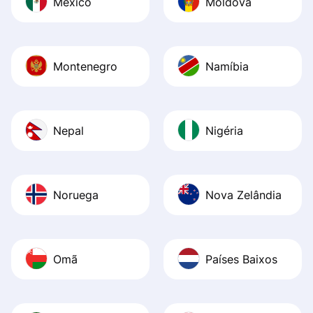
México
Moldova
Montenegro
Namíbia
Nepal
Nigéria
Noruega
Nova Zelândia
Omã
Países Baixos