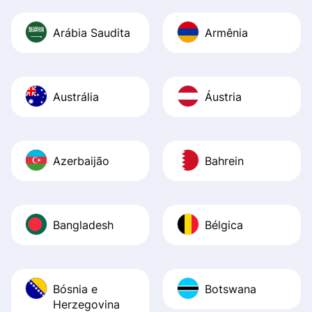
Arábia Saudita
Armênia
Austrália
Áustria
Azerbaijão
Bahrein
Bangladesh
Bélgica
Bósnia e
Botswana
Herzegovina