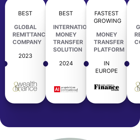
BEST
BEST
FASTEST
GROWING
GLOBAL
INTERNATIONAL
G
REMITTANCE
MONEY
MONEY
R
COMPANY
TRANSFER
TRANSFER
C
SOLUTION
PLATFORM
2023
2024
IN
EUROPE