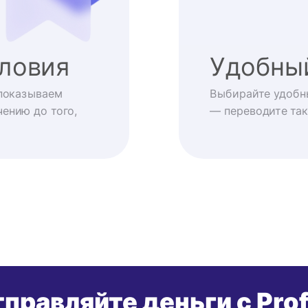
ловия
Удобны
показываем
Выбирайте удобн
ению до того,
— переводите так
правляйте деньги с Pro