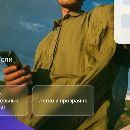
если
з
тельных
Легко и прозрачно
рат