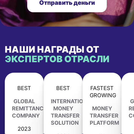
Отправить деньги
НАШИ НАГРАДЫ ОТ
ЭКСПЕРТОВ ОТРАСЛИ
BEST
BEST
FASTEST
GROWING
GLOBAL
INTERNATIONAL
G
REMITTANCE
MONEY
MONEY
R
COMPANY
TRANSFER
TRANSFER
C
SOLUTION
PLATFORM
2023