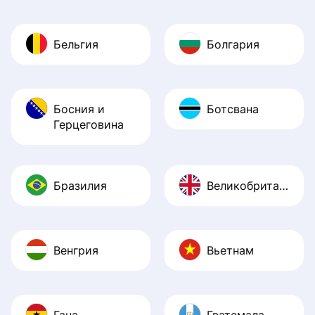
Бельгия
Болгария
Босния и
Ботсвана
Герцеговина
Бразилия
Великобритания
Венгрия
Вьетнам
Гана
Гватемала