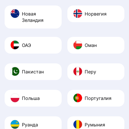
Новая
Норвегия
Зеландия
ОАЭ
Оман
Пакистан
Перу
Польша
Португалия
Руанда
Румыния