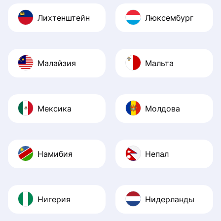
Лихтенштейн
Люксембург
Малайзия
Мальта
Мексика
Молдова
Намибия
Непал
Нигерия
Нидерланды