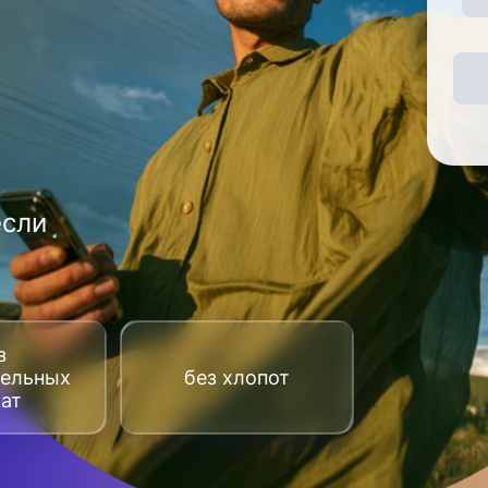
если
з
тельных
без хлопот
рат