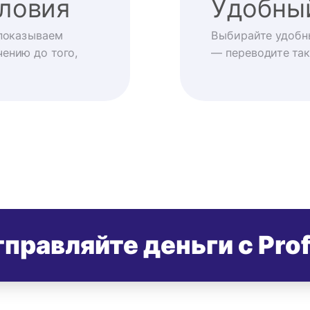
ловия
Удобны
показываем
Выбирайте удобн
ению до того,
— переводите так
правляйте деньги с Pro