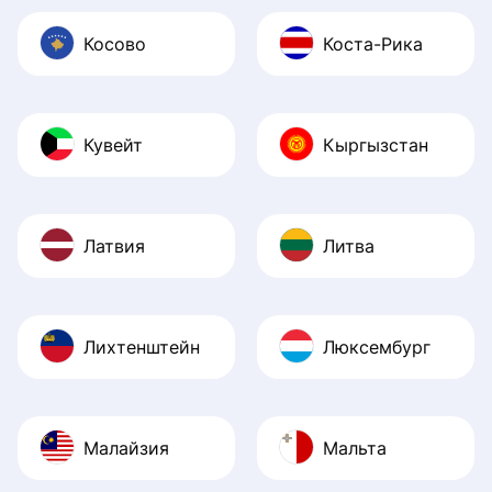
Косово
Коста-Рика
Кувейт
Кыргызстан
Латвия
Литва
Лихтенштейн
Люксембург
Малайзия
Мальта