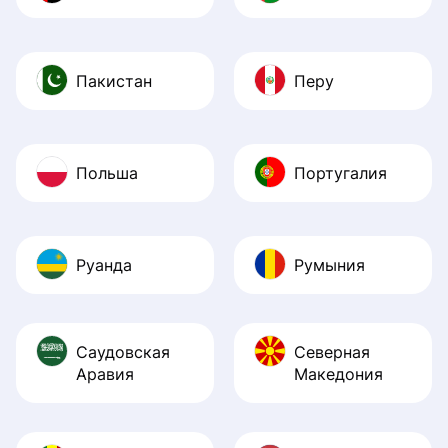
Пакистан
Перу
Польша
Португалия
Руанда
Румыния
Саудовская
Северная
Аравия
Македония