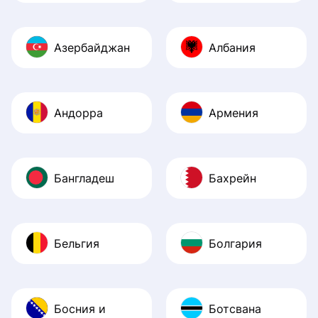
Азербайджан
Албания
Андорра
Армения
Бангладеш
Бахрейн
Бельгия
Болгария
Босния и
Ботсвана