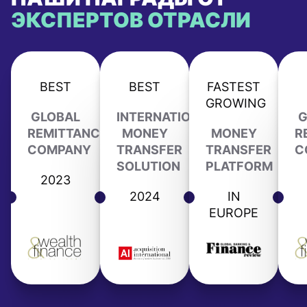
ЭКСПЕРТОВ ОТРАСЛИ
BEST
BEST
FASTEST
GROWING
GLOBAL
INTERNATIONAL
G
REMITTANCE
MONEY
MONEY
R
COMPANY
TRANSFER
TRANSFER
C
SOLUTION
PLATFORM
2023
2024
IN
EUROPE