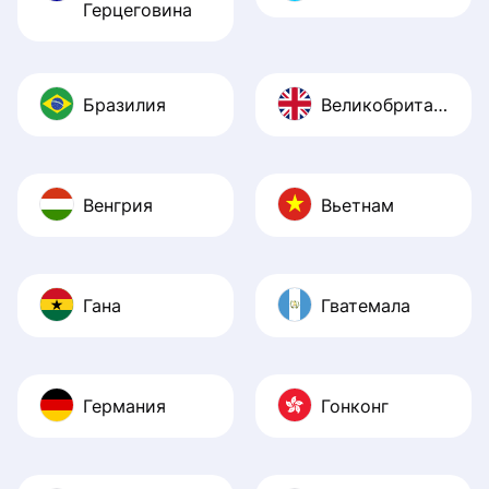
Герцеговина
Бразилия
Великобритания
Венгрия
Вьетнам
Гана
Гватемала
Германия
Гонконг