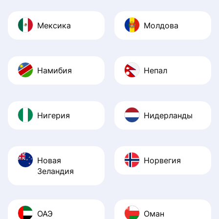
Мексика
Молдова
Намибия
Непал
Нигерия
Нидерланды
Новая
Норвегия
Зеландия
ОАЭ
Оман