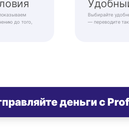
ловия
Удобны
показываем
Выбирайте удобн
ению до того,
— переводите так
правляйте деньги с Pro