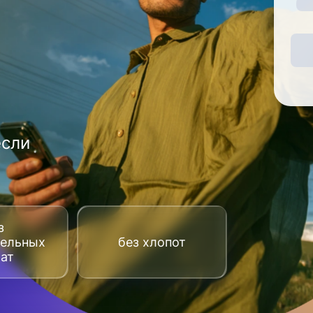
если
з
тельных
без хлопот
рат