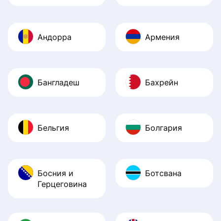
Андорра
Армения
Бангладеш
Бахрейн
Бельгия
Болгария
Босния и
Ботсвана
Герцеговина