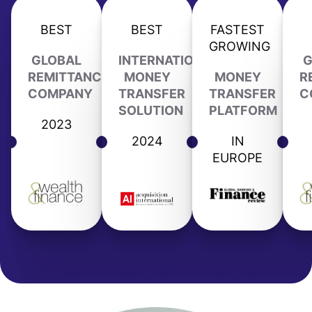
BEST
BEST
FASTEST
GROWING
GLOBAL
INTERNATIONAL
G
REMITTANCE
MONEY
MONEY
R
COMPANY
TRANSFER
TRANSFER
C
SOLUTION
PLATFORM
2023
2024
IN
EUROPE