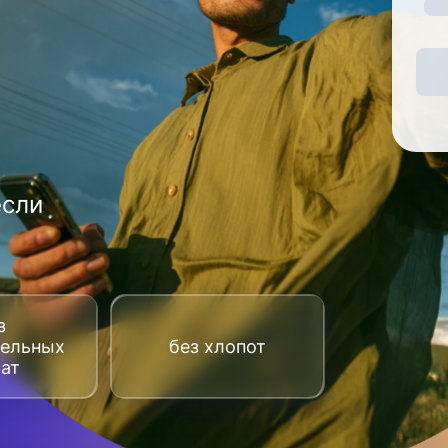
если
з
тельных
без хлопот
рат