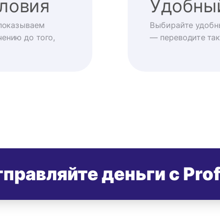
ловия
Удобны
показываем
Выбирайте удобн
ению до того,
— переводите так
правляйте деньги с Pro