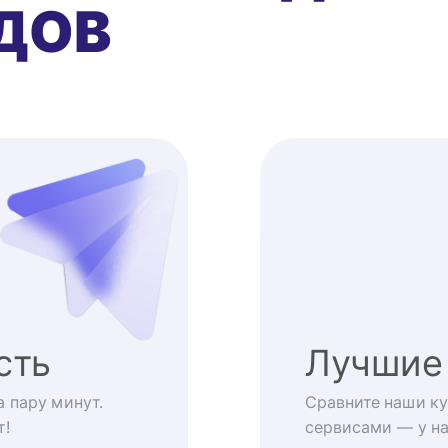
ДОВ
сть
Лучшие
 пару минут.
Сравните наши ку
т!
сервисами — у на