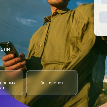
если
з
тельных
без хлопот
рат