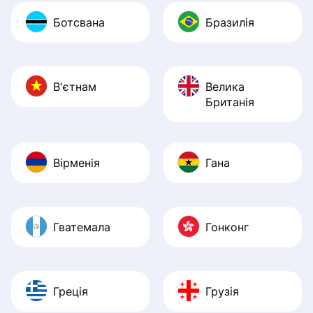
Ботсвана
Бразилія
В'єтнам
Велика
Британія
Вірменія
Гана
Гватемала
Гонконг
Греція
Грузія