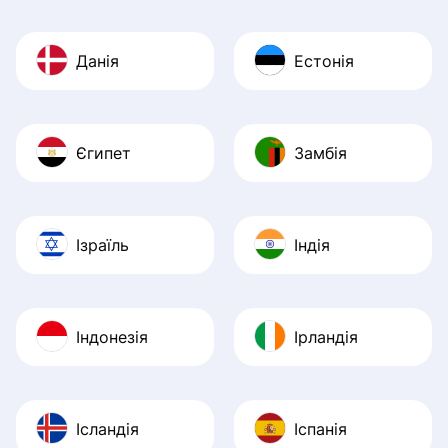
Данія
Естонія
Єгипет
Замбія
Ізраїль
Індія
Індонезія
Ірландія
Ісландія
Іспанія