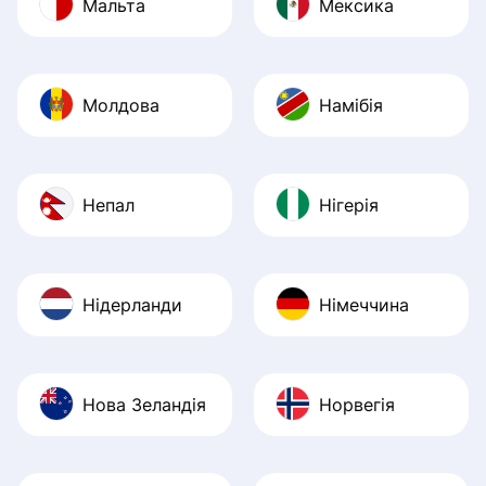
Мальта
Мексика
Молдова
Намібія
Непал
Нігерія
Нідерланди
Німеччина
Нова Зеландія
Норвегія