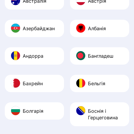
Австралія
Австрія
Азербайджан
Албанія
Андорра
Бангладеш
Бахрейн
Бельгія
Болгарія
Боснія і
Герцеговина