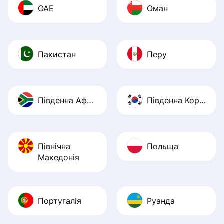
ОАЕ
Оман
Пакистан
Перу
Південна Африка
Південна Корея
Північна
Польща
Македонія
Португалія
Руанда