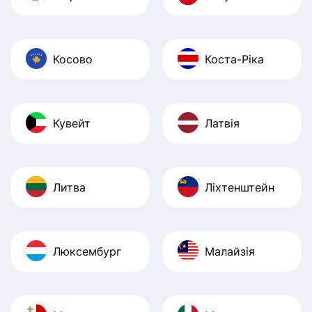
Косово
Коста-Ріка
Кувейт
Латвія
Литва
Ліхтенштейн
Люксембург
Малайзія