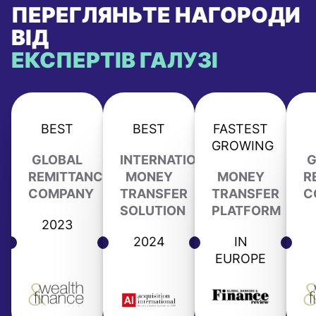
ПЕРЕГЛЯНЬТЕ НАГОРОДИ
ВІД
ЕКСПЕРТІВ ГАЛУЗІ
BEST
BEST
FASTEST
GROWING
GLOBAL
INTERNATIONAL
G
REMITTANCE
MONEY
MONEY
R
COMPANY
TRANSFER
TRANSFER
C
SOLUTION
PLATFORM
2023
2024
IN
EUROPE