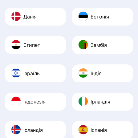
Данія
Естонія
Єгипет
Замбія
Ізраїль
Індія
Індонезія
Ірландія
Ісландія
Іспанія