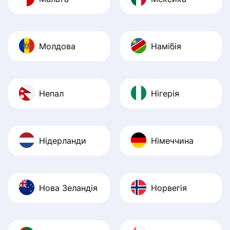
Молдова
Намібія
Непал
Нігерія
Нідерланди
Німеччина
Нова Зеландія
Норвегія