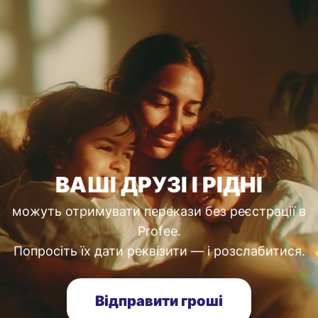
ВАШІ ДРУЗІ І РІДНІ
можуть отримувати перекази без реєстрації в
Profee.
Попросіть їх дати реквізити — і розслабитися.
Відправити гроші