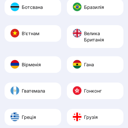
Ботсвана
Бразилія
В'єтнам
Велика
Британія
Вірменія
Гана
Гватемала
Гонконг
Греція
Грузія