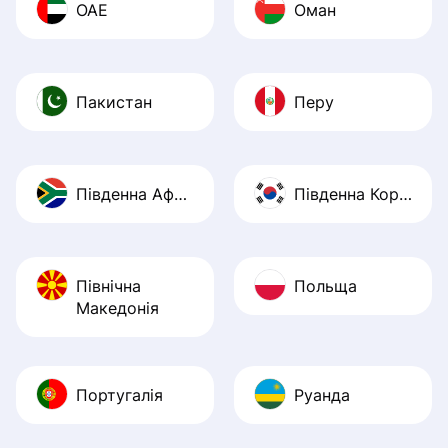
ОАЕ
Оман
Пакистан
Перу
Південна Африка
Південна Корея
Північна
Польща
Македонія
Португалія
Руанда