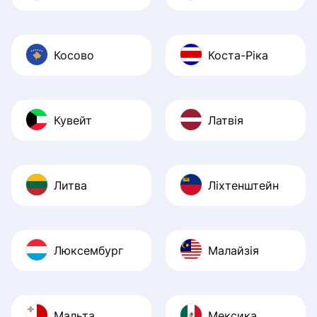
Косово
Коста-Ріка
Кувейт
Латвія
Литва
Ліхтенштейн
Люксембург
Малайзія
Мальта
Мексика