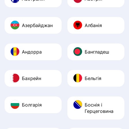
Азербайджан
Албанія
Андорра
Бангладеш
Бахрейн
Бельгія
Болгарія
Боснія і
Герцеговина