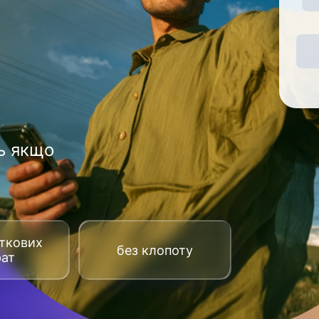
ь якщо
аткових
без клопоту
рат