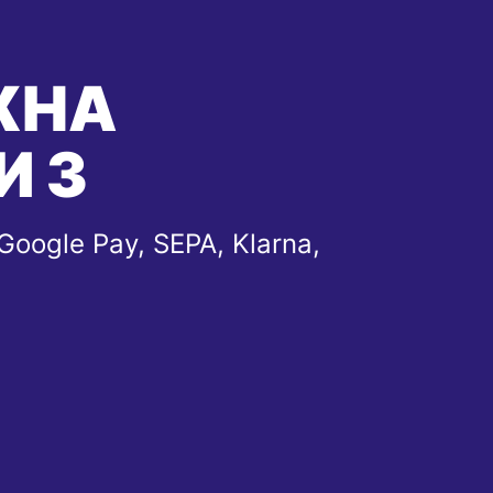
ЖНА
И З
Google Pay, SEPA, Klarna,