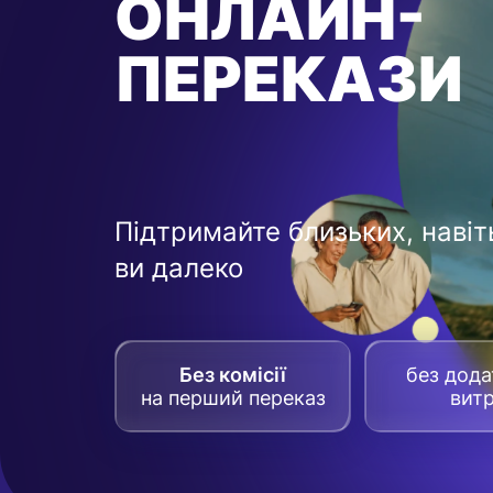
ОНЛАЙН-
ПЕРЕКАЗИ
Підтримайте близьких, навіт
ви далеко
Без комісії
без дод
на перший переказ
вит