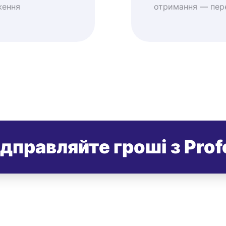
ження
отримання — пере
ідправляйте гроші з Prof