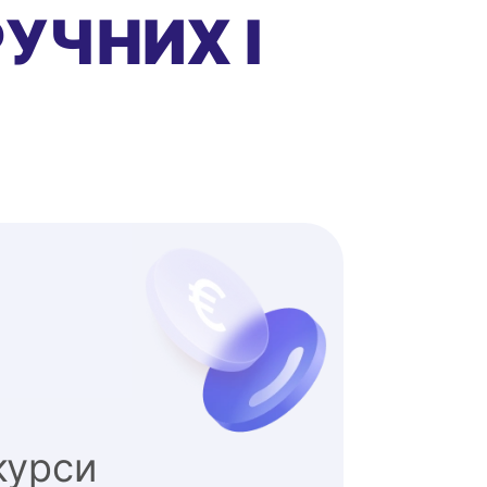
РУЧНИХ І
курси