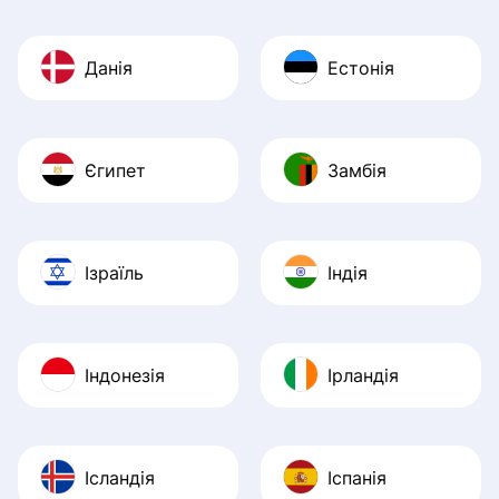
Данія
Естонія
Єгипет
Замбія
Ізраїль
Індія
Індонезія
Ірландія
Ісландія
Іспанія