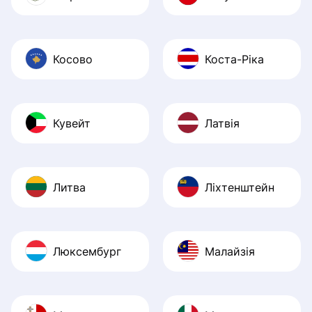
Косово
Коста-Ріка
Кувейт
Латвія
Литва
Ліхтенштейн
Люксембург
Малайзія