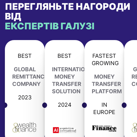
ПЕРЕГЛЯНЬТЕ НАГОРОДИ
ВІД
ЕКСПЕРТІВ ГАЛУЗІ
BEST
BEST
FASTEST
GROWING
GLOBAL
INTERNATIONAL
G
REMITTANCE
MONEY
MONEY
R
COMPANY
TRANSFER
TRANSFER
C
SOLUTION
PLATFORM
2023
2024
IN
EUROPE