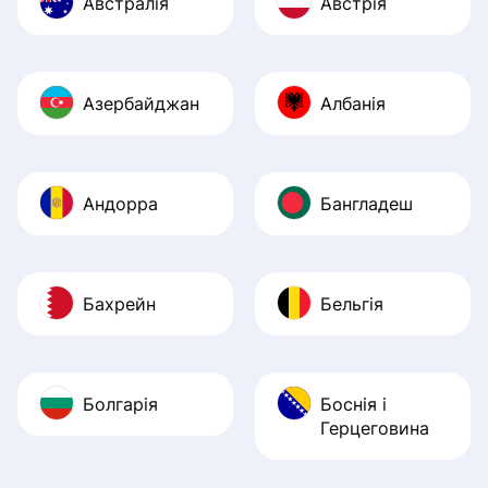
Австралія
Австрія
Азербайджан
Албанія
Андорра
Бангладеш
Бахрейн
Бельгія
Болгарія
Боснія і
Герцеговина