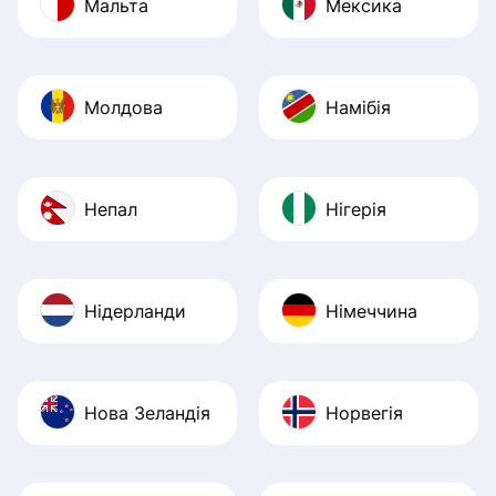
Мальта
Мексика
Молдова
Намібія
Непал
Нігерія
Нідерланди
Німеччина
Нова Зеландія
Норвегія