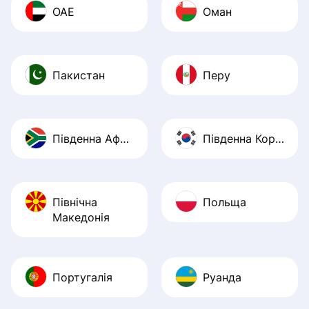
ОАЕ
Оман
Пакистан
Перу
Південна Африка
Південна Корея
Північна
Польща
Македонія
Португалія
Руанда