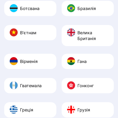
Ботсвана
Бразилія
В'єтнам
Велика
Британія
Вірменія
Гана
Гватемала
Гонконг
Греція
Грузія