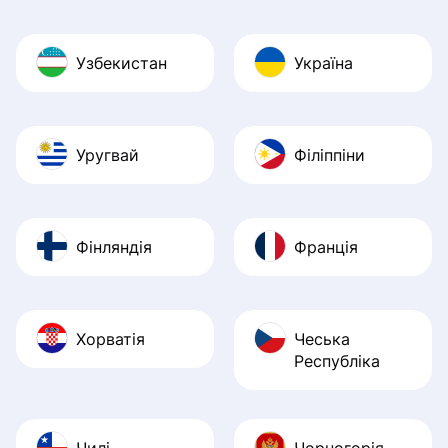
Узбекистан
Україна
Уругвай
Філіппіни
Фінляндія
Франція
Хорватія
Чеська
Республіка
Чилі
Чорногорія