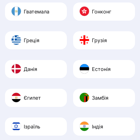
Гватемала
Гонконг
Греція
Грузія
Данія
Естонія
Єгипет
Замбія
Ізраїль
Індія