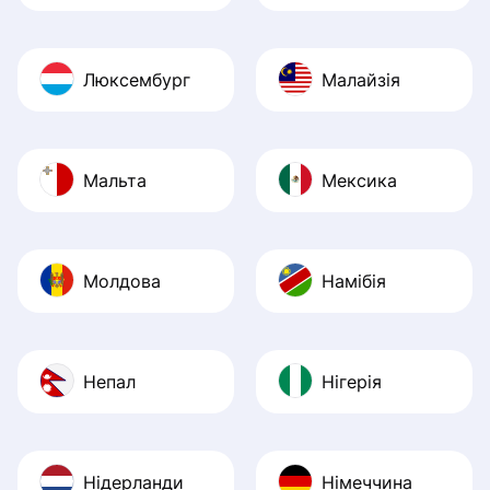
Люксембург
Малайзія
Мальта
Мексика
Молдова
Намібія
Непал
Нігерія
Нідерланди
Німеччина