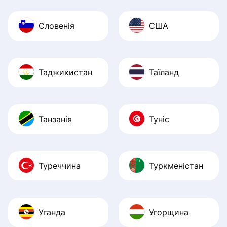
Словенія
США
Таджикистан
Таїланд
Танзанія
Туніс
Туреччина
Туркменістан
Уганда
Угорщина