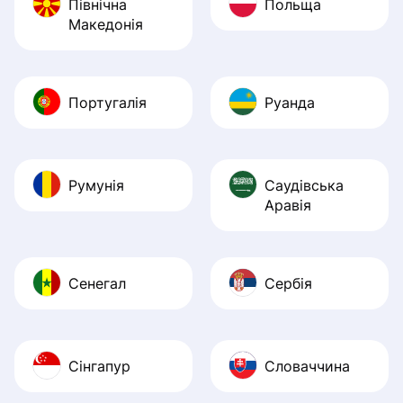
Північна
Польща
Македонія
Португалія
Руанда
Румунія
Саудівська
Аравія
Сенегал
Сербія
Сінгапур
Словаччина