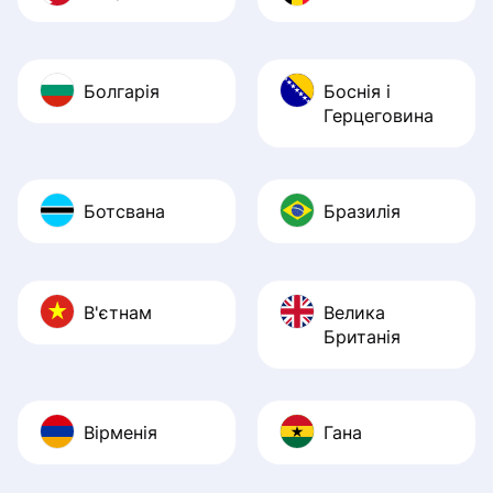
Болгарія
Боснія і
Герцеговина
Ботсвана
Бразилія
В'єтнам
Велика
Британія
Вірменія
Гана