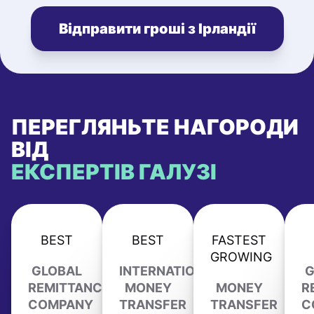
Відправити гроші з Ірландії
ПЕРЕГЛЯНЬТЕ НАГОРОДИ
ВІД
ЕКСПЕРТІВ ГАЛУЗІ
BEST
BEST
FASTEST
GROWING
GLOBAL
INTERNATIONAL
G
REMITTANCE
MONEY
MONEY
R
COMPANY
TRANSFER
TRANSFER
C