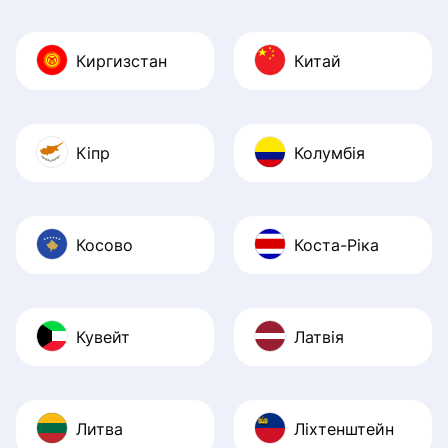
Киргизстан
Китай
Кіпр
Колумбія
Косово
Коста-Ріка
Кувейт
Латвія
Литва
Ліхтенштейн