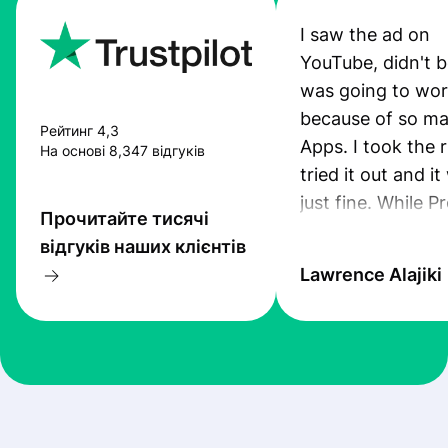
I saw the ad on
YouTube, didn't be
was going to wo
because of so ma
Рейтинг 4,3
Apps. I took the r
На основі 8,347 відгуків
tried it out and i
just fine. While P
Прочитайте тисячі
App was still pro
відгуків наших клієнтів
I received an sms
Lawrence Alajiki
transfer. Also, th
was quiet good. 
you guys keep up
this standard. I ju
recommended th
to 5 of my friend