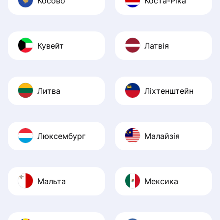
Косово
Коста-Ріка
Кувейт
Латвія
Литва
Ліхтенштейн
Люксембург
Малайзія
Мальта
Мексика