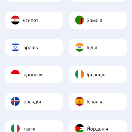
Єгипет
Замбія
Ізраїль
Індія
Індонезія
Ірландія
Ісландія
Іспанія
Італія
Йорданія