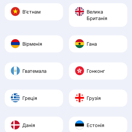
В'єтнам
Велика
Британія
Вірменія
Гана
Гватемала
Гонконг
Греція
Грузія
Данія
Естонія