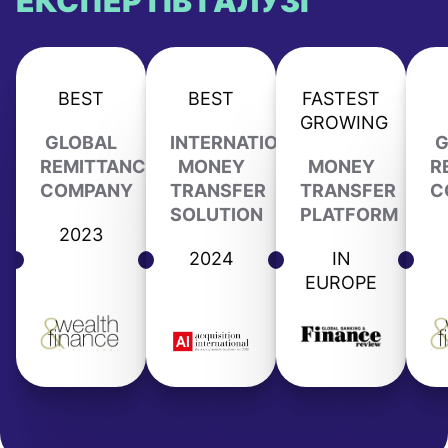
ЕКСПЕРТІВ ГАЛУЗІ
BEST
BEST
FASTEST
GROWING
GLOBAL
INTERNATIONAL
G
REMITTANCE
MONEY
MONEY
R
COMPANY
TRANSFER
TRANSFER
C
SOLUTION
PLATFORM
2023
2024
IN
EUROPE