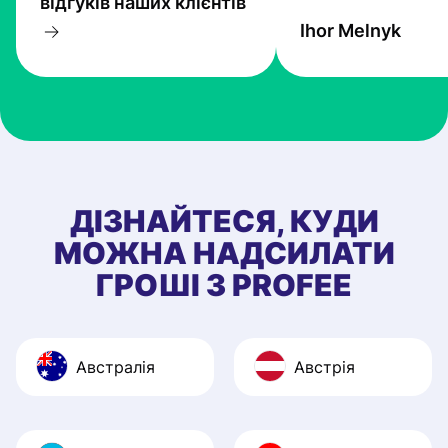
відгуків наших клієнтів
прогресують і Pr
Ihor Melnyk
один з кращих.
ДІЗНАЙТЕСЯ, КУДИ
МОЖНА НАДСИЛАТИ
ГРОШІ З PROFEE
Австралія
Австрія