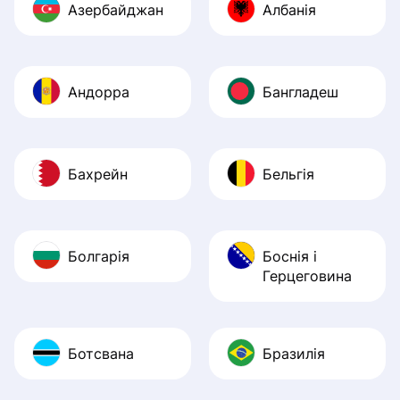
Азербайджан
Албанія
Андорра
Бангладеш
Бахрейн
Бельгія
Болгарія
Боснія і
Герцеговина
Ботсвана
Бразилія