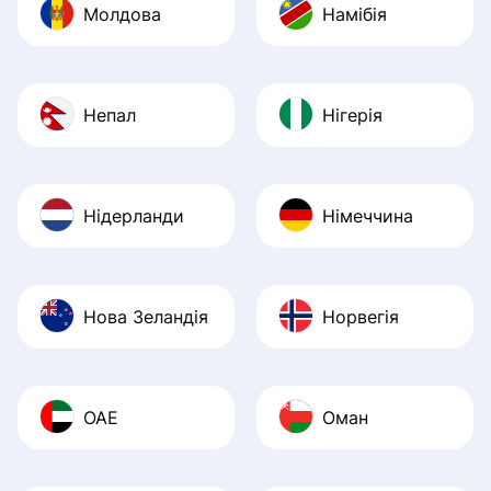
Молдова
Намібія
Непал
Нігерія
Нідерланди
Німеччина
Нова Зеландія
Норвегія
ОАЕ
Оман