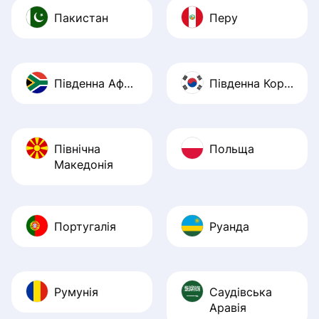
Пакистан
Перу
Південна Африка
Південна Корея
Північна
Польща
Македонія
Португалія
Руанда
Румунія
Саудівська
Аравія