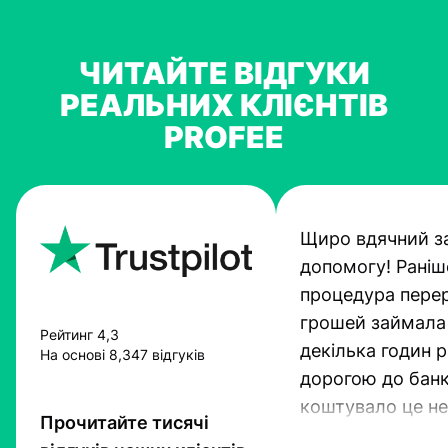
ЧИТАЙТЕ ВІДГУКИ
РЕАЛЬНИХ КЛІЄНТІВ
PROFEE
Щиро вдячний з
допомогу! Раніш
процедура пере
грошей займала
Рейтинг 4,3
декілька годин 
На основі 8,347 відгуків
дорогою до банк
коштувало це не
Прочитайте тисячі
гроші. Проте тех