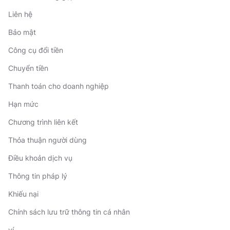
Liên hệ
Bảo mật
Công cụ đổi tiền
Chuyển tiền
Thanh toán cho doanh nghiệp
Hạn mức
Chương trình liên kết
Thỏa thuận người dùng
Điều khoản dịch vụ
Thông tin pháp lý
Khiếu nại
Chính sách lưu trữ thông tin cá nhân
ví