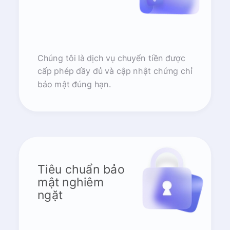
Chúng tôi là dịch vụ chuyển tiền được
cấp phép đầy đủ và cập nhật chứng chỉ
bảo mật đúng hạn.
Tiêu chuẩn bảo
mật nghiêm
ngặt