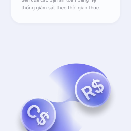
tiền của các bạn an toàn bằng hệ
thống giám sát theo thời gian thực.