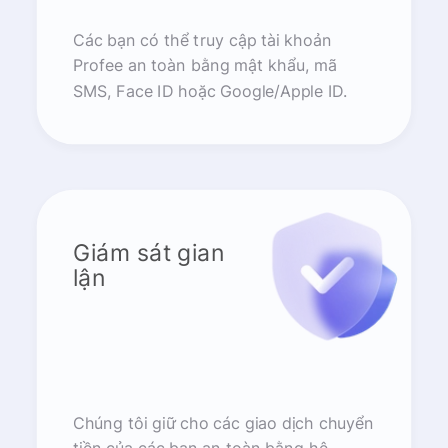
Các bạn có thể truy cập tài khoản
Profee an toàn bằng mật khẩu, mã
SMS, Face ID hoặc Google/Apple ID.
Giám sát gian
lận
Chúng tôi giữ cho các giao dịch chuyển