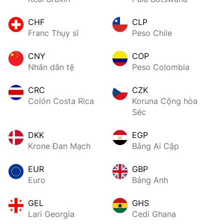
CHF
CLP
Franc Thụy sĩ
Peso Chile
CNY
COP
Nhân dân tệ
Peso Colombia
CRC
CZK
Colón Costa Rica
Koruna Cộng hòa
Séc
DKK
EGP
Krone Đan Mạch
Bảng Ai Cập
EUR
GBP
Euro
Bảng Anh
GEL
GHS
Lari Georgia
Cedi Ghana