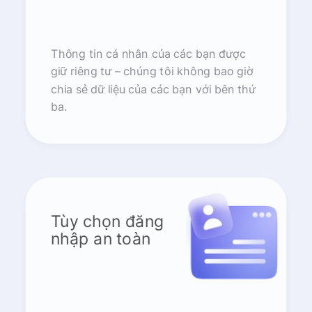
Thông tin cá nhân của các bạn được
giữ riêng tư – chúng tôi không bao giờ
chia sẻ dữ liệu của các bạn với bên thứ
ba.
Tùy chọn đăng
nhập an toàn