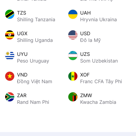
TZS
UAH
Shilling Tanzania
Hryvnia Ukraina
UGX
USD
Shilling Uganda
Đô la Mỹ
UYU
UZS
Peso Uruguay
Som Uzbekistan
VND
XOF
Đồng Việt Nam
Franc CFA Tây Phi
ZAR
ZMW
Rand Nam Phi
Kwacha Zambia