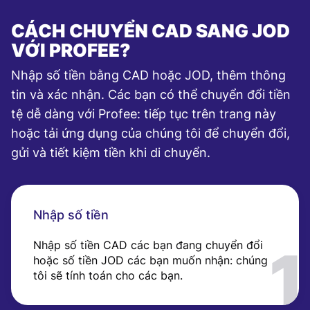
CÁCH CHUYỂN CAD SANG JOD
VỚI PROFEE?
Nhập số tiền bằng CAD hoặc JOD, thêm thông
tin và xác nhận. Các bạn có thể chuyển đổi tiền
tệ dễ dàng với Profee: tiếp tục trên trang này
hoặc tải ứng dụng của chúng tôi để chuyển đổi,
gửi và tiết kiệm tiền khi di chuyển.
Nhập số tiền
Nhập số tiền CAD các bạn đang chuyển đổi
hoặc số tiền JOD các bạn muốn nhận: chúng
tôi sẽ tính toán cho các bạn.