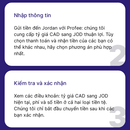
Nhập thông tin
Gửi tiền đến Jordan với Profee: chúng tôi
cung cấp tỷ giá CAD sang JOD thuận lợi. Tùy
chọn thanh toán và nhận tiền của các bạn có
thể khác nhau, hãy chọn phương án phù hợp
nhất.
Kiểm tra và xác nhận
Xem các điều khoản: tỷ giá CAD sang JOD
hiện tại, phí và số tiền ở cả hai loại tiền tệ.
Chúng tôi chỉ bắt đầu chuyển tiền sau khi các
bạn xác nhận.