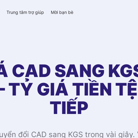
y
Trung tâm trợ giúp
Mời bạn bè
IÁ
CAD
SANG
KG
 TỶ GIÁ TIỀN T
TIẾP
chuyển đổi CAD sang KGS trong vài giây.