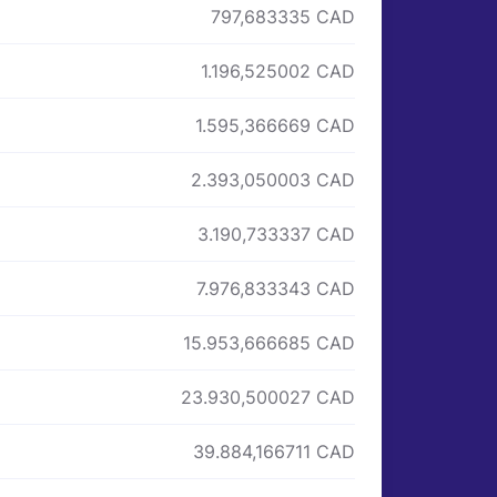
797,683335 CAD
1.196,525002 CAD
1.595,366669 CAD
2.393,050003 CAD
3.190,733337 CAD
7.976,833343 CAD
15.953,666685 CAD
23.930,500027 CAD
39.884,166711 CAD