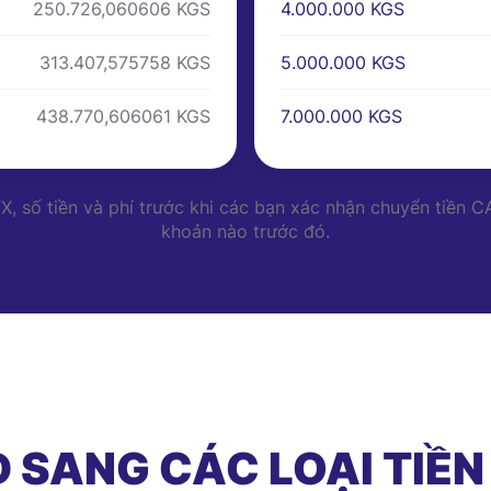
4.000.000 KGS
250.726,060606 KGS
5.000.000 KGS
313.407,575758 KGS
7.000.000 KGS
438.770,606061 KGS
 FX, số tiền và phí trước khi các bạn xác nhận chuyển tiền
khoản nào trước đó.
 SANG CÁC LOẠI TIỀN