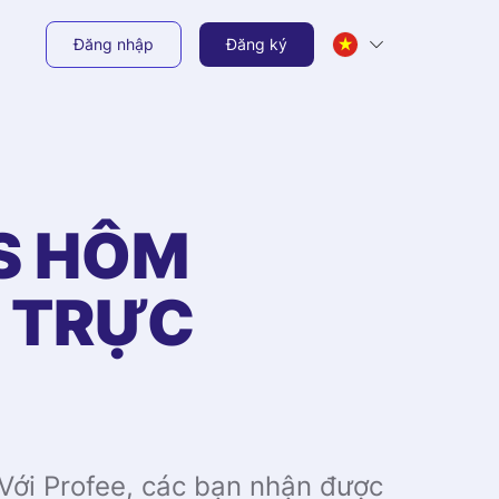
Đăng nhập
Đăng ký
S
HÔM
Ệ TRỰC
 Với Profee, các bạn nhận được