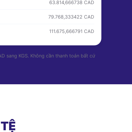
63.814,666738 CAD
79.768,333422 CAD
111.675,666791 CAD
 CAD sang KGS. Không cần thanh toán bất cứ
 TỆ