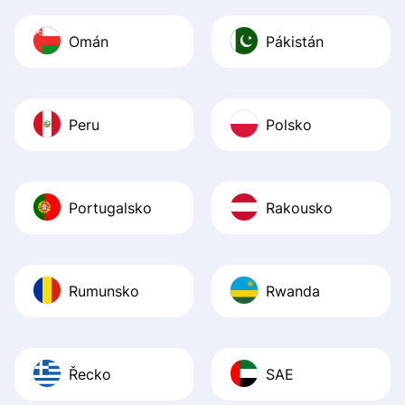
Omán
Pákistán
Peru
Polsko
Portugalsko
Rakousko
Rumunsko
Rwanda
Řecko
SAE