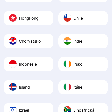
Hongkong
Chile
Chorvatsko
Indie
Indonésie
Irsko
Island
Itálie
Izrael
Jihoafrická