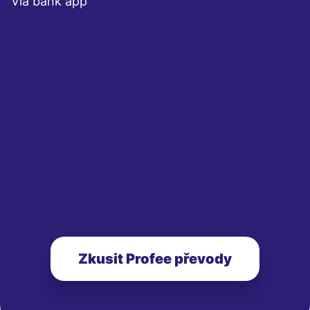
Via bank app
Zkusit Profee převody