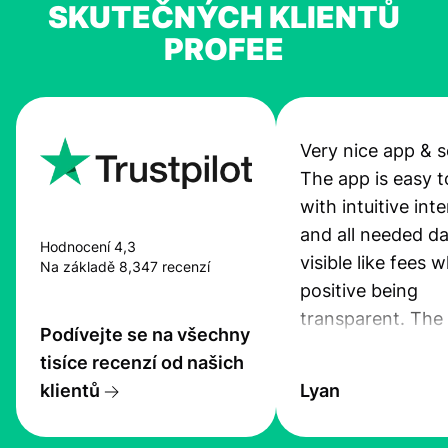
SKUTEČNÝCH KLIENTŮ
PROFEE
Very nice app & s
The app is easy t
with intuitive int
and all needed da
Hodnocení 4,3
visible like fees w
Na základě 8,347 recenzí
positive being
transparent. The
Podívejte se na všechny
service is great, l
tisíce recenzí od našich
transfers are fas
klientů
Lyan
the exchange rate
very good! The