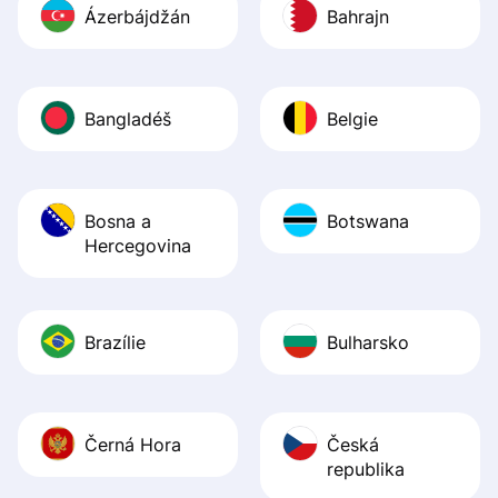
Ázerbájdžán
Bahrajn
Bangladéš
Belgie
Bosna a
Botswana
Hercegovina
Brazílie
Bulharsko
Černá Hora
Česká
republika