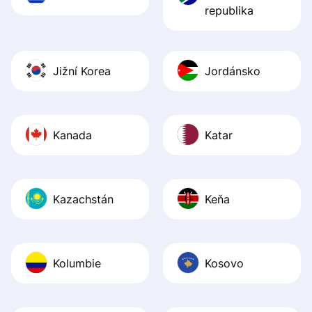
republika
Jižní Korea
Jordánsko
Kanada
Katar
Kazachstán
Keňa
Kolumbie
Kosovo