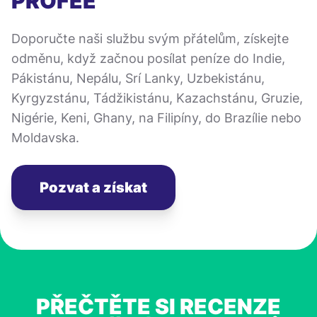
PROFEE
Doporučte naši službu svým přátelům, získejte
odměnu, když začnou posílat peníze do Indie,
Pákistánu, Nepálu, Srí Lanky, Uzbekistánu,
Kyrgyzstánu, Tádžikistánu, Kazachstánu, Gruzie,
Nigérie, Keni, Ghany, na Filipíny, do Brazílie nebo
Moldavska.
Pozvat a získat
PŘEČTĚTE SI RECENZE