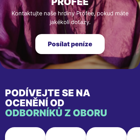
PROFEE
Kontaktujte naše hrdiny Profee, pokud máte
jakékoli dotazy.
Posílat peníze
PODÍVEJTE SE NA
OCENĚNÍ OD
ODBORNÍKŮ Z OBORU