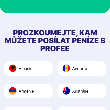
customer suppor
at Profee is very 
& responsive. I h
few questions wh
first started usin
PROZKOUMEJTE, KAM
app, and they we
MŮŽETE POSÍLAT PENÍZE S
quick to provide 
PROFEE
and helpful answ
Also, the level u
journey was smo
Albánie
Andorra
Recommend it!
Arménie
Austrálie