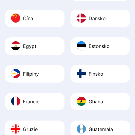
Čína
Dánsko
Egypt
Estonsko
Filipíny
Finsko
Francie
Ghana
Gruzie
Guatemala