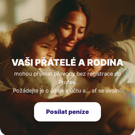
VAŠI PŘÁTELÉ A RODINA
mohou přijímat převody bez registrace do
Profee.
Požádejte je o údaje k účtu a… ať se uvolní.
Posílat peníze