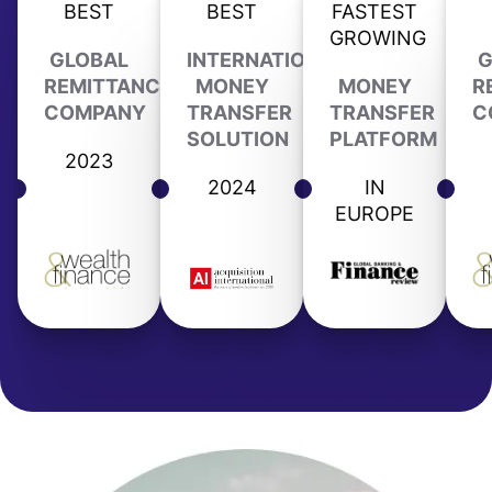
BEST
BEST
FASTEST
GROWING
GLOBAL
INTERNATIONAL
G
REMITTANCE
MONEY
MONEY
R
COMPANY
TRANSFER
TRANSFER
C
SOLUTION
PLATFORM
2023
2024
IN
EUROPE