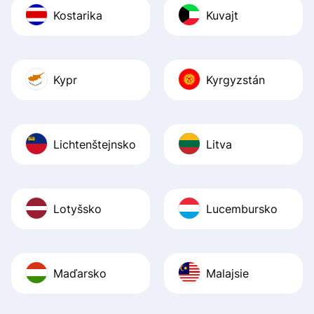
Kostarika
Kuvajt
Kypr
Kyrgyzstán
Lichtenštejnsko
Litva
Lotyšsko
Lucembursko
Maďarsko
Malajsie