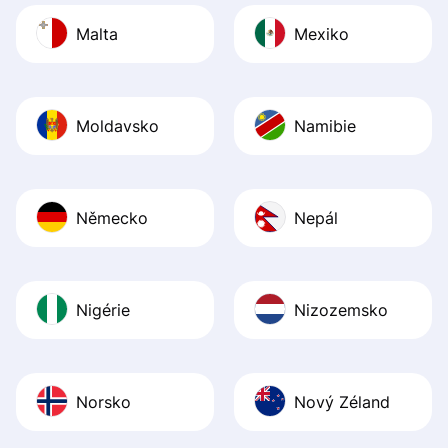
Malta
Mexiko
Moldavsko
Namibie
Německo
Nepál
Nigérie
Nizozemsko
Norsko
Nový Zéland