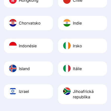
Hongkong
Chile
Chorvatsko
Indie
Indonésie
Irsko
Island
Itálie
Izrael
Jihoafrická
republika