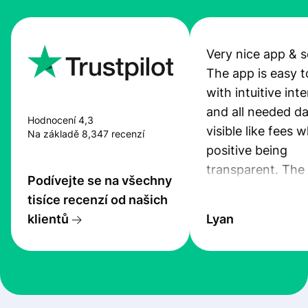
Very nice app & s
The app is easy t
with intuitive int
and all needed da
Hodnocení 4,3
visible like fees w
Na základě 8,347 recenzí
positive being
transparent. The
Podívejte se na všechny
service is great, l
tisíce recenzí od našich
transfers are fas
klientů
Lyan
the exchange rate
very good! The
customer suppor
at Profee is very 
& responsive. I h