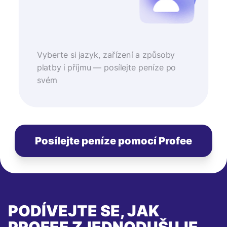
Vyberte si jazyk, zařízení a způsoby
platby i příjmu — posílejte peníze po
svém
Posílejte peníze pomocí Profee
PODÍVEJTE SE, JAK
PROFEE ZJEDNODUŠUJE