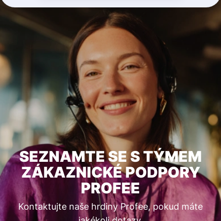
SEZNAMTE SE S TÝMEM
ZÁKAZNICKÉ PODPORY
PROFEE
Kontaktujte naše hrdiny Profee, pokud máte
jakékoli dotazy.