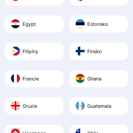
Egypt
Estonsko
Filipíny
Finsko
Francie
Ghana
Gruzie
Guatemala