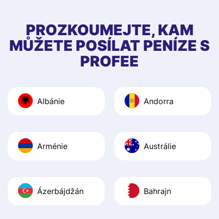
few questions wh
first started usin
PROZKOUMEJTE, KAM
app, and they we
MŮŽETE POSÍLAT PENÍZE S
quick to provide 
PROFEE
and helpful answ
Also, the level u
journey was smo
Albánie
Andorra
Recommend it!
Arménie
Austrálie
Ázerbájdžán
Bahrajn