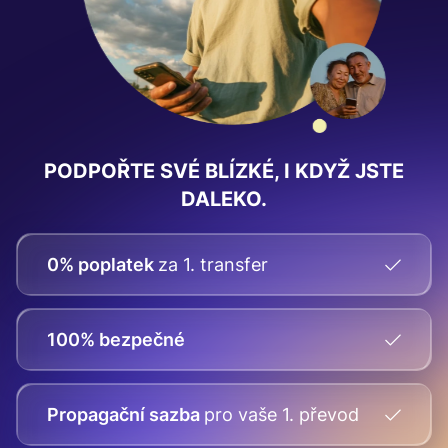
PODPOŘTE SVÉ BLÍZKÉ, I KDYŽ JSTE
DALEKO.
0% poplatek
za 1. transfer
100% bezpečné
Propagační sazba
pro vaše
1. převod