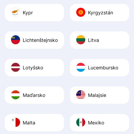
Kypr
Kyrgyzstán
Lichtenštejnsko
Litva
Lotyšsko
Lucembursko
Maďarsko
Malajsie
Malta
Mexiko