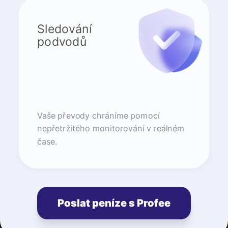
Sledování
podvodů
Vaše převody chráníme pomocí
nepřetržitého monitorování v reálném
čase.
Poslat peníze s Profee