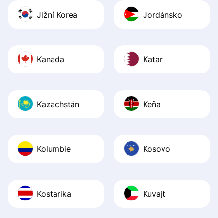
Jižní Korea
Jordánsko
Kanada
Katar
Kazachstán
Keňa
Kolumbie
Kosovo
Kostarika
Kuvajt