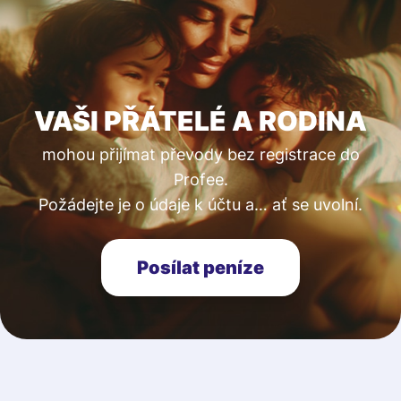
VAŠI PŘÁTELÉ A RODINA
mohou přijímat převody bez registrace do
Profee.
Požádejte je o údaje k účtu a… ať se uvolní.
Posílat peníze