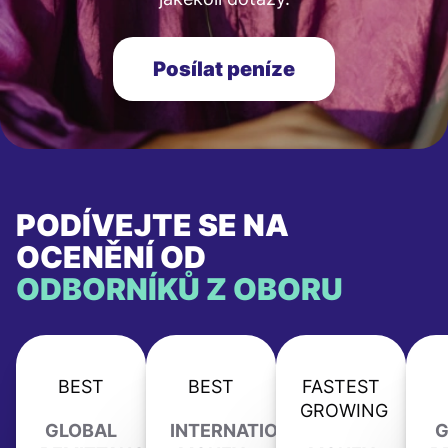
Posílat peníze
PODÍVEJTE SE NA
OCENĚNÍ OD
ODBORNÍKŮ Z OBORU
BEST
BEST
FASTEST
GROWING
GLOBAL
INTERNATIONAL
G