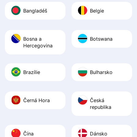
Bangladéš
Belgie
Bosna a
Botswana
Hercegovina
Brazílie
Bulharsko
Černá Hora
Česká
republika
Čína
Dánsko