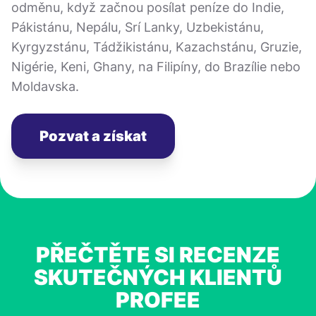
odměnu, když začnou posílat peníze do Indie,
Pákistánu, Nepálu, Srí Lanky, Uzbekistánu,
Kyrgyzstánu, Tádžikistánu, Kazachstánu, Gruzie,
Nigérie, Keni, Ghany, na Filipíny, do Brazílie nebo
Moldavska.
Pozvat a získat
PŘEČTĚTE SI RECENZE
SKUTEČNÝCH KLIENTŮ
PROFEE