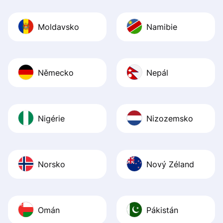
Moldavsko
Namibie
Německo
Nepál
Nigérie
Nizozemsko
Norsko
Nový Zéland
Omán
Pákistán