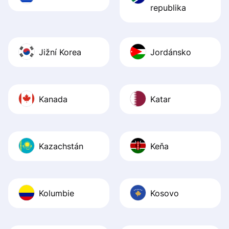
republika
Jižní Korea
Jordánsko
Kanada
Katar
Kazachstán
Keňa
Kolumbie
Kosovo