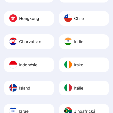
Hongkong
Chile
Chorvatsko
Indie
Indonésie
Irsko
Island
Itálie
Izrael
Jihoafrická