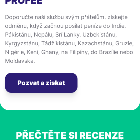
PROFEE
Doporučte naši službu svým přátelům, získejte
odměnu, když začnou posílat peníze do Indie,
Pákistánu, Nepálu, Srí Lanky, Uzbekistánu,
Kyrgyzstánu, Tádžikistánu, Kazachstánu, Gruzie,
Nigérie, Keni, Ghany, na Filipíny, do Brazílie nebo
Moldavska.
Pozvat a získat
PŘEČTĚTE SI RECENZE