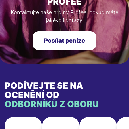
PROFEE
Kontaktujte naše hrdiny Profee, pokud máte
jakékoli dotazy.
Posílat peníze
PODÍVEJTE SE NA
OCENĚNÍ OD
ODBORNÍKŮ Z OBORU