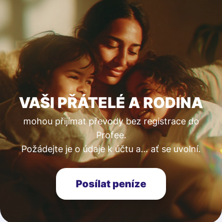
VAŠI PŘÁTELÉ A RODINA
mohou přijímat převody bez registrace do
Profee.
Požádejte je o údaje k účtu a… ať se uvolní.
Posílat peníze