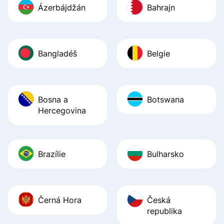
Ázerbájdžán
Bahrajn
Bangladéš
Belgie
Bosna a
Botswana
Hercegovina
Brazílie
Bulharsko
Černá Hora
Česká
republika