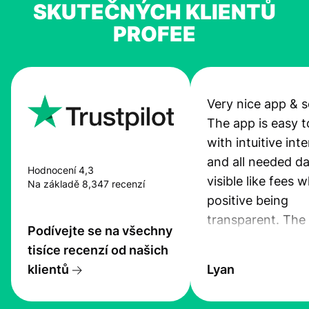
SKUTEČNÝCH KLIENTŮ
PROFEE
Very nice app & s
The app is easy t
with intuitive int
and all needed da
Hodnocení 4,3
visible like fees w
Na základě 8,347 recenzí
positive being
transparent. The
Podívejte se na všechny
service is great, l
tisíce recenzí od našich
transfers are fas
klientů
Lyan
the exchange rate
very good! The