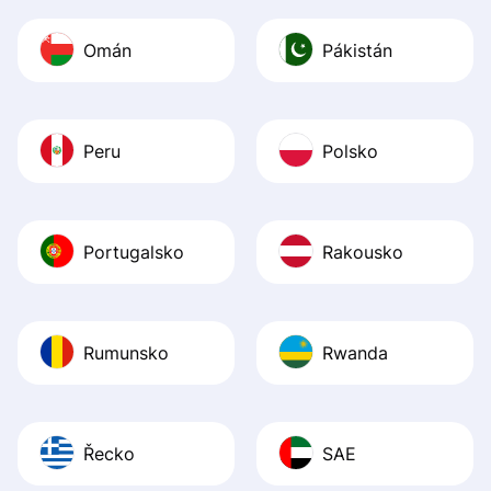
Omán
Pákistán
Peru
Polsko
Portugalsko
Rakousko
Rumunsko
Rwanda
Řecko
SAE