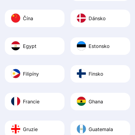
Čína
Dánsko
Egypt
Estonsko
Filipíny
Finsko
Francie
Ghana
Gruzie
Guatemala