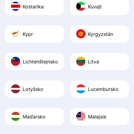
Kostarika
Kuvajt
Kypr
Kyrgyzstán
Lichtenštejnsko
Litva
Lotyšsko
Lucembursko
Maďarsko
Malajsie