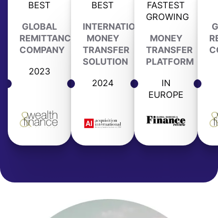
BEST
BEST
FASTEST
GROWING
GLOBAL
INTERNATIONAL
G
REMITTANCE
MONEY
MONEY
R
COMPANY
TRANSFER
TRANSFER
C
SOLUTION
PLATFORM
2023
2024
IN
EUROPE