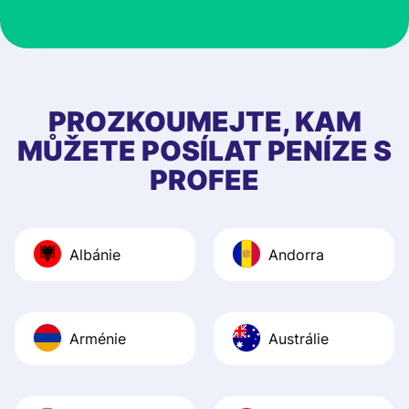
customer suppor
at Profee is very 
& responsive. I h
few questions wh
first started usin
PROZKOUMEJTE, KAM
app, and they we
MŮŽETE POSÍLAT PENÍZE S
quick to provide 
PROFEE
and helpful answ
Also, the level u
journey was smo
Albánie
Andorra
Recommend it!
Arménie
Austrálie