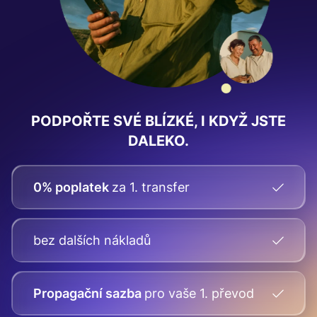
PODPOŘTE SVÉ BLÍZKÉ, I KDYŽ JSTE
DALEKO.
0% poplatek
za 1. transfer
bez dalších nákladů
Propagační sazba
pro vaše
1. převod