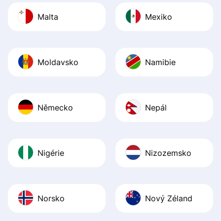
Malta
Mexiko
Moldavsko
Namibie
Německo
Nepál
Nigérie
Nizozemsko
Norsko
Nový Zéland